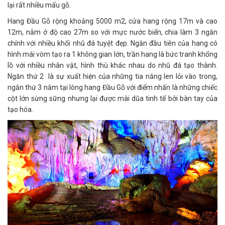
lại rất nhiều mẩu gỗ.
Hang Đầu Gỗ rộng khoảng 5000 m2, cửa hang rộng 17m và cao
12m, nằm ở độ cao 27m so với mực nước biển, chia làm 3 ngăn
chính với nhiều khối nhũ đá tuyệt đẹp. Ngăn đầu tiên của hang có
hình mái vòm tạo ra 1 không gian lớn, trần hang là bức tranh khổng
lồ với nhiều nhân vật, hình thù khác nhau do nhũ đá tạo thành.
Ngăn thứ 2 là sự xuất hiện của những tia nắng len lỏi vào trong,
ngăn thứ 3 nằm tại lòng hang Đầu Gỗ với điểm nhấn là những chiếc
cột lớn sừng sững nhưng lại được mài dũa tinh tế bởi bàn tay của
tạo hóa.