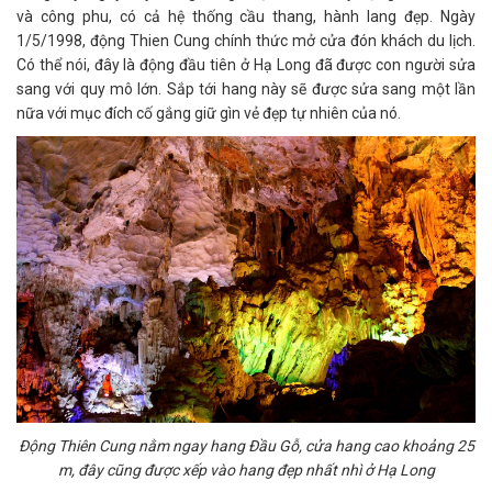
và công phu, có cả hệ thống cầu thang, hành lang đẹp. Ngày
1/5/1998, động Thien Cung chính thức mở cửa đón khách du lịch.
Có thể nói, đây là động đầu tiên ở Hạ Long đã được con người sửa
sang với quy mô lớn. Sắp tới hang này sẽ được sửa sang một lần
nữa với mục đích cố gắng giữ gìn vẻ đẹp tự nhiên của nó.
Động Thiên Cung nằm ngay hang Đầu Gỗ, cửa hang cao khoảng 25
m, đây cũng được xếp vào hang đẹp nhất nhì ở Hạ Long