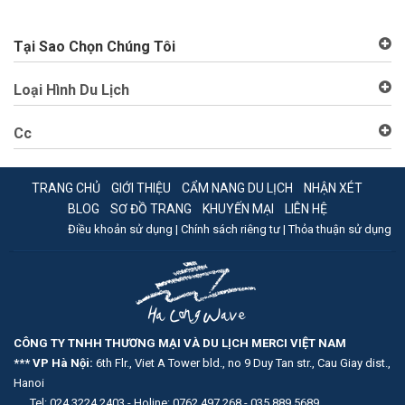
Tại Sao Chọn Chúng Tôi
Loại Hình Du Lịch
Cc
TRANG CHỦ
GIỚI THIỆU
CẨM NANG DU LỊCH
NHẬN XÉT
BLOG
SƠ ĐỒ TRANG
KHUYẾN MẠI
LIÊN HỆ
Điều khoản sử dụng |
Chính sách riêng tư |
Thỏa thuận sử dụng
CÔNG TY TNHH THƯƠNG MẠI VÀ DU LỊCH MERCI VIỆT NAM
*** VP Hà Nội:
6th Flr., Viet A Tower bld., no 9 Duy Tan str., Cau Giay dist.,
Hanoi
Tel: 024.3224.2403 - Holine: 0762.497.268 - 035.889.5689