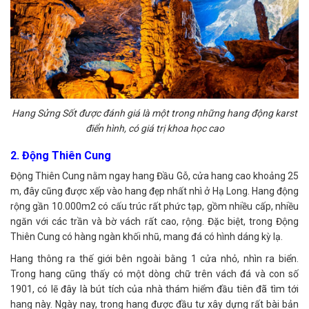
Hang Sửng Sốt được đánh giá là một trong những hang động karst
điển hình, có giá trị khoa học cao
2. Động Thiên Cung
Động Thiên Cung nằm ngay hang Đầu Gỗ, cửa hang cao khoảng 25
m, đây cũng được xếp vào hang đẹp nhất nhì ở Hạ Long. Hang động
rộng gần 10.000m2 có cấu trúc rất phức tạp, gồm nhiều cấp, nhiều
ngăn với các trần và bờ vách rất cao, rộng. Đặc biệt, trong Động
Thiên Cung có hàng ngàn khối nhũ, mang đá có hình dáng kỳ lạ.
Hang thông ra thế giới bên ngoài bằng 1 cửa nhỏ, nhìn ra biển.
Trong hang cũng thấy có một dòng chữ trên vách đá và con số
1901, có lẽ đây là bút tích của nhà thám hiểm đầu tiên đã tìm tới
hang này. Ngày nay, trong hang được đầu tư xây dựng rất bài bản