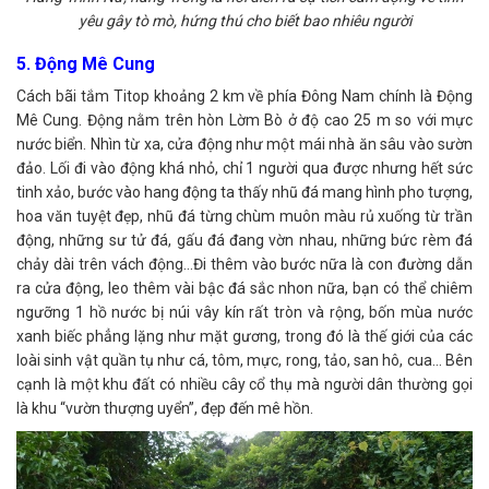
yêu gây tò mò, hứng thú cho biết bao nhiêu người
5. Động Mê Cung
Cách bãi tắm Titop khoảng 2 km về phía Đông Nam chính là Động
Mê Cung. Động nằm trên hòn Lờm Bò ở độ cao 25 m so với mực
nước biển. Nhìn từ xa, cửa động như một mái nhà ăn sâu vào sườn
đảo. Lối đi vào động khá nhỏ, chỉ 1 người qua được nhưng hết sức
tinh xảo, bước vào hang động ta thấy nhũ đá mang hình pho tượng,
hoa văn tuyệt đẹp, nhũ đá từng chùm muôn màu rủ xuống từ trần
động, những sư tử đá, gấu đá đang vờn nhau, những bức rèm đá
chảy dài trên vách động…Đi thêm vào bước nữa là con đường dẫn
ra cửa động, leo thêm vài bậc đá sắc nhon nữa, bạn có thể chiêm
ngưỡng 1 hồ nước bị núi vây kín rất tròn và rộng, bốn mùa nước
xanh biếc phẳng lặng như mặt gương, trong đó là thế giới của các
loài sinh vật quần tụ như cá, tôm, mực, rong, tảo, san hô, cua… Bên
cạnh là một khu đất có nhiều cây cổ thụ mà người dân thường gọi
là khu “vườn thượng uyển”, đẹp đến mê hồn.