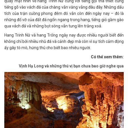
quay mặt nhìn về hang Trinh Nữ cùng với tiếng gọi tha thiết cùng
tiếng gõ vào vách đá của chàng vẫn văng vẳng đâu đây. Những dấu
tích của trận cuồng phong đêm đó vẫn còn đến ngày nay – đó là
những đổ vỡ của đất đá ngổn ngang trong hang, tiếng gió gầm gào
qua vách đá và những bọt sóng vẫn tung lên trắng xoá.
Hang Trinh Nữ và hang Trống ngày nay được nhiều người biết đến
không chỉ bởi nhiều nhũ đá và cảnh đẹp mà còn vì sự tích cảm động
ấy gây tò mò, hứng thú cho biết bao nhiêu người.
Có thể xem thêm:
Vịnh Hạ Long và những thú vị bạn chưa bao giờ nghe qua