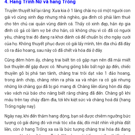
4. Hang Trinh Nữ và hang Trống
Truyền thuyết kể lại rằng: Xưa kia ở 1 làng chài nọ có một người con
gái vô cùng xinh đẹp nhưng nhà nghèo, gia đình cô phải làm thuê
cho tên chủ cai quản vùng đánh cá. Thấy cô xinh đẹp, hắn ép gia
đình cô gả cô làm vợ bé cho hắn, cô không chịu vì cô đã có người
yêu, chàng trai đó đang ra khơi đánh cá để chuẩn bị cho ngày cưới
của họ. Không thuyết phục được cô gái lấy mình, tên địa chủ đã đày
cô ra đảo hoang, sau này cô đã chết và hóa đá ở đây.
Cũng đêm hôm ấy, chàng trai biết tin cô gặp nạn nên đã mải miết
bơi thuyền để gặp được cô. Nhưng giông bão bất ngờ ập đến, chiếc
thuyền gỗ bị phá tan tành, chàng trai trôi dạt vào 1 đảo hoang,
trong ánh chớp, chàng nhìn ra phía xa và nhận ra cô gái nhưng
những lời chàng gọi đã bị gió mang đi. Chàng liền dùng hòn đá đập
vào vách núi báo cho nàng biết rằng chàng đã đến. Chàng gõ khi
máu trên tay chảy đầm đìa, tới khi kiệt sức và chàng hoá đá (hang
Trống ngày nay).
Ngày nay, khi đến thăm hang động, bạn sẽ được chiêm ngưỡng bức
tượng cô gái đứng đó với mái tóc xõa dài, đôi mắt nhìn về phía đất
liền, còn ở hang Trống xa xa là bức tượng chàng trai hóa đá đang