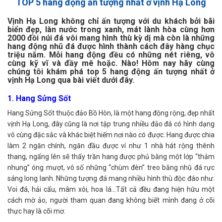
TOP 5 hang động ấn tượng nhất ở vịnh Hạ Long
Vịnh Hạ Long không chỉ ấn tượng với du khách bởi bãi
biển đẹp, làn nước trong xanh, mát lành hòa cùng hơn
2000 đồi núi đá vôi mang hình thù kỳ dị mà còn là những
hang động nhũ đá được hình thành cách đây hàng chục
triệu năm. Mỗi hang động đều có những nét riêng, vô
cùng kỹ vĩ và đầy mê hoặc. Nào! Hôm nay hãy cùng
chúng tôi khám phá top 5 hang động ấn tượng nhất ở
vịnh Hạ Long qua bài viết dưới đây.
1. Hang Sửng Sốt
Hang Sửng Sốt thuộc đảo Bồ Hòn, là một hang động rộng, đẹp nhất
vịnh Hạ Long, đây cũng là nơi tập trung nhiều đảo đá có hình dạng
vô cùng đặc sắc và khác biệt hiếm nơi nào có được. Hang được chia
làm 2 ngăn chính, ngăn đầu được ví như 1 nhà hát rộng thênh
thang, ngẩng lên sẽ thấy trần hang được phủ bằng một lớp “thảm
nhung” óng mượt, vô số những “chùm đèn” treo bằng nhũ đá rực
sáng long lanh. Những tượng đá mang nhiều hình thù độc đáo như:
Voi đá, hải cẩu, mâm xôi, hoa lá…Tất cả đều đang hiện hữu một
cách mờ ảo, người tham quan đang không biết mình đang ở cõi
thực hay là cõi mơ.