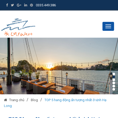
0335.449.386
Togg
navig
/
/
Trang chủ
Blog
TOP 5 hang động ấn tượng nhất ở vịnh Hạ
Long