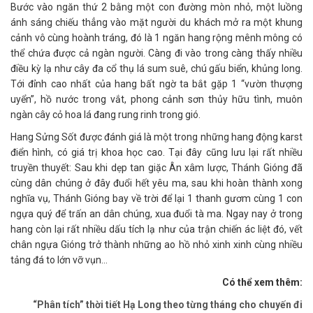
Bước vào ngăn thứ 2 bằng một con đường mòn nhỏ, một luồng
ánh sáng chiếu thẳng vào mặt người du khách mở ra một khung
cảnh vô cùng hoành tráng, đó là 1 ngăn hang rộng mênh mông có
thể chứa được cả ngàn người. Càng đi vào trong càng thấy nhiều
điều kỳ lạ như cây đa cổ thụ lá sum suê, chú gấu biển, khủng long.
Tới đỉnh cao nhất của hang bất ngờ ta bắt gặp 1 “vườn thượng
uyển”, hồ nước trong vắt, phong cảnh sơn thủy hữu tình, muôn
ngàn cây cỏ hoa lá đang rung rinh trong gió.
Hang Sửng Sốt được đánh giá là một trong những hang động karst
điển hình, có giá trị khoa học cao. Tại đây cũng lưu lại rất nhiều
truyền thuyết: Sau khi dẹp tan giặc Ân xâm lược, Thánh Gióng đã
cùng dân chúng ở đây đuổi hết yêu ma, sau khi hoàn thành xong
nghĩa vụ, Thánh Gióng bay về trời để lại 1 thanh gươm cùng 1 con
ngựa quý để trấn an dân chúng, xua đuổi tà ma. Ngay nay ở trong
hang còn lại rất nhiều dấu tích lạ như của trận chiến ác liệt đó, vết
chân ngựa Gióng trở thành những ao hồ nhỏ xinh xinh cùng nhiều
tảng đá to lớn vỡ vụn…
Có thể xem thêm:
“Phân tích” thời tiết Hạ Long theo từng tháng cho chuyến đi