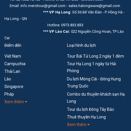
Email: info.mercitour@gmail.com - sales.halongwave@gmail.com
*** VP Hạ Long:
Số 36 Bế Văn Đàn - P. Hồng Hà -
Hạ Long - QN
Hotline: 0973.833.833
*** VP Lào Cai:
022 Nguyễn Công Hoan, TP Lào
Cai
Điểm đến
Loại hình du lịch
Việt Nam
Tour Bái Tử Long 2 ngày 1 đêm
Campuchia
Tour Hạ Long 1 ngày từ Hải
Phòng
Thái Lan
Lào
Du lịch Móng Cái - Đông Hưng
Trung Quốc
Singapore
Pháp
Combo du thuyền khách sạn Hạ
Long
Xem thêm
Tour du lịch Đông Tây Bắc
Thuê thuyền Hạ Long
Xem thêm