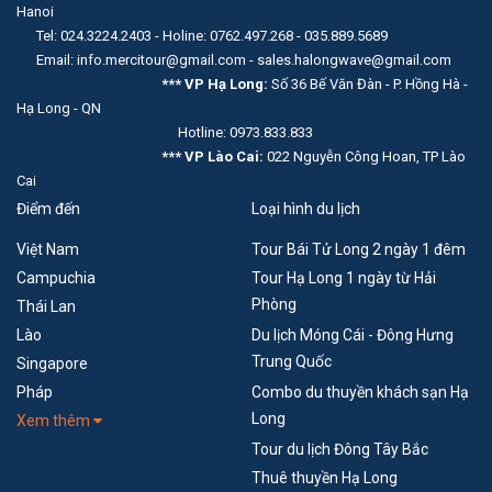
Hanoi
Tel: 024.3224.2403 - Holine: 0762.497.268 - 035.889.5689
Email: info.mercitour@gmail.com - sales.halongwave@gmail.com
*** VP Hạ Long:
Số 36 Bế Văn Đàn - P. Hồng Hà -
Hạ Long - QN
Hotline: 0973.833.833
*** VP Lào Cai:
022 Nguyễn Công Hoan, TP Lào
Cai
Điểm đến
Loại hình du lịch
Việt Nam
Tour Bái Tử Long 2 ngày 1 đêm
Campuchia
Tour Hạ Long 1 ngày từ Hải
Phòng
Thái Lan
Lào
Du lịch Móng Cái - Đông Hưng
Trung Quốc
Singapore
Pháp
Combo du thuyền khách sạn Hạ
Long
Xem thêm
Tour du lịch Đông Tây Bắc
Thuê thuyền Hạ Long