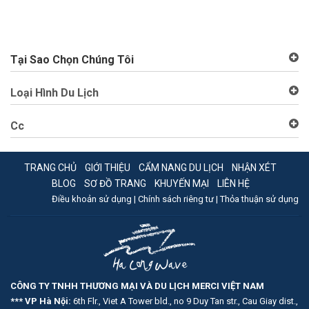
Tại Sao Chọn Chúng Tôi
Loại Hình Du Lịch
Cc
TRANG CHỦ
GIỚI THIỆU
CẨM NANG DU LỊCH
NHẬN XÉT
BLOG
SƠ ĐỒ TRANG
KHUYẾN MẠI
LIÊN HỆ
Điều khoản sử dụng |
Chính sách riêng tư |
Thỏa thuận sử dụng
CÔNG TY TNHH THƯƠNG MẠI VÀ DU LỊCH MERCI VIỆT NAM
*** VP Hà Nội:
6th Flr., Viet A Tower bld., no 9 Duy Tan str., Cau Giay dist.,