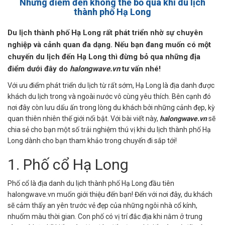
Những điểm đến không thể bỏ qua khi du lịch
thành phố Hạ Long
Du lịch thành phố Hạ Long rất phát triển nhờ sự chuyên
nghiệp và cảnh quan đa dạng. Nếu bạn đang muốn có một
chuyến du lịch đến Hạ Long thì đừng bỏ qua những địa
điểm dưới đây do
halongwave.vn
tư vấn nhé!
Với ưu điểm phát triển du lịch từ rất sớm, Hạ Long là địa danh được
khách du lịch trong và ngoài nước vô cùng yêu thích. Bên cạnh đó
nơi đây còn lưu dấu ấn trong lòng du khách bởi những cảnh đẹp, kỳ
quan thiên nhiên thế giới nổi bật. Với bài viết này,
halongwave.vn
sẽ
chia sẻ cho bạn một số trải nghiệm thú vị khi du lịch thành phố Hạ
Long dành cho bạn tham khảo trong chuyến đi sắp tới!
1. Phố cổ Hạ Long
Phố cổ là địa danh du lịch thành phố Hạ Long đầu tiên
halongwave.vn muốn giới thiệu đến bạn! Đến với nơi đây, du khách
sẽ cảm thấy an yên trước vẻ đẹp của những ngôi nhà cổ kính,
nhuốm màu thời gian. Con phố có vị trí đắc địa khi nằm ở trung