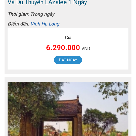
Và Du Thuyền LAzalee 1 Ngày
Thời gian:
Trong ngày
Điểm đến:
Vịnh Hạ Long
Giá
6.290.000
VND
ĐẶT NGAY