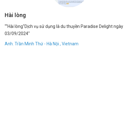
Hài lòng
1
""Hài lòng"Dịch vụ sử dụng là du thuyền Paradise Delight ngày
"R
03/09/2024"
bạ
dẫ
Anh. Trần Minh Thứ - Hà Nội , Vietnam
Đặ
An