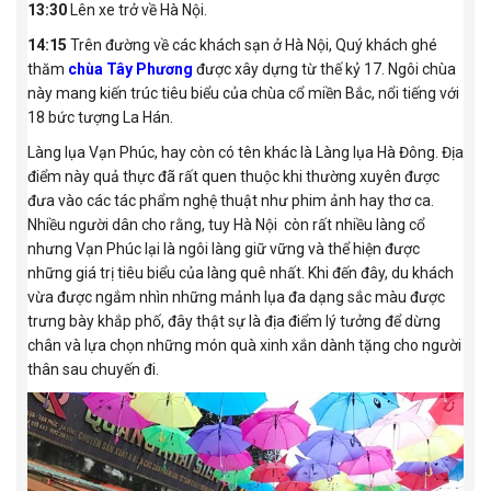
13:30
Lên xe trở về Hà Nội.
14:15
Trên đường về các khách sạn ở Hà Nội, Quý khách ghé
thăm
chùa Tây Phương
được xây dựng từ thế kỷ 17. Ngôi chùa
này mang kiến trúc tiêu biểu của chùa cổ miền Bắc, nổi tiếng với
18 bức tượng La Hán.
Làng lụa Vạn Phúc, hay còn có tên khác là Làng lụa Hà Đông. Địa
điểm này quả thực đã rất quen thuộc khi thường xuyên được
đưa vào các tác phẩm nghệ thuật như phim ảnh hay thơ ca.
Nhiều người dân cho rằng, tuy Hà Nội còn rất nhiều làng cổ
nhưng Vạn Phúc lại là ngôi làng giữ vững và thể hiện được
những giá trị tiêu biểu của làng quê nhất. Khi đến đây, du khách
vừa được ngắm nhìn những mảnh lụa đa dạng sắc màu được
trưng bày khắp phố, đây thật sự là địa điểm lý tưởng để dừng
chân và lựa chọn những món quà xinh xắn dành tặng cho người
thân sau chuyến đi.