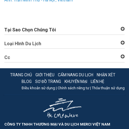
Anh. Trần Minh Thứ - Hà Nội , Vietnam
Đặ
An
Tại Sao Chọn Chúng Tôi
Loại Hình Du Lịch
Cc
TRANG CHỦ
GIỚI THIỆU
CẨM NANG DU LỊCH
NHẬN XÉT
BLOG
SƠ ĐỒ TRANG
KHUYẾN MẠI
LIÊN HỆ
Điều khoản sử dụng |
Chính sách riêng tư |
Thỏa thuận sử dụng
CÔNG TY TNHH THƯƠNG MẠI VÀ DU LỊCH MERCI VIỆT NAM