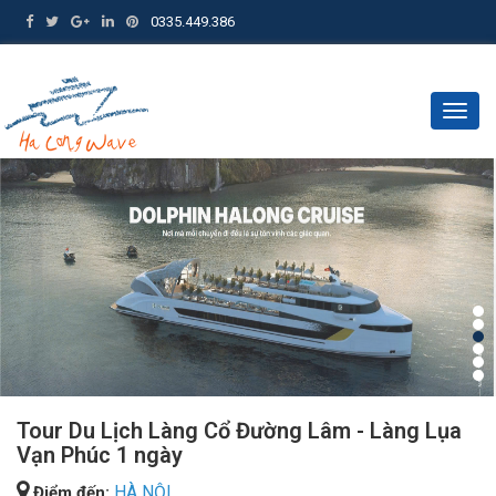
0335.449.386
Togg
navig
Tour Du Lịch Làng Cổ Đường Lâm - Làng Lụa
Vạn Phúc 1 ngày
HÀ NỘI
Điểm đến: