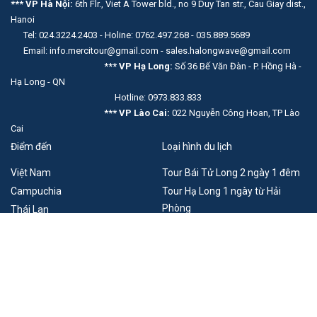
*** VP Hà Nội:
6th Flr., Viet A Tower bld., no 9 Duy Tan str., Cau Giay dist.,
Hanoi
Tel: 024.3224.2403 - Holine: 0762.497.268 - 035.889.5689
Email: info.mercitour@gmail.com - sales.halongwave@gmail.com
*** VP Hạ Long:
Số 36 Bế Văn Đàn - P. Hồng Hà -
Hạ Long - QN
Hotline: 0973.833.833
*** VP Lào Cai:
022 Nguyễn Công Hoan, TP Lào
Cai
Điểm đến
Loại hình du lịch
Việt Nam
Tour Bái Tử Long 2 ngày 1 đêm
Campuchia
Tour Hạ Long 1 ngày từ Hải
Phòng
Thái Lan
Lào
Du lịch Móng Cái - Đông Hưng
Trung Quốc
Singapore
Pháp
Combo du thuyền khách sạn Hạ
Long
Xem thêm
Tour du lịch Đông Tây Bắc