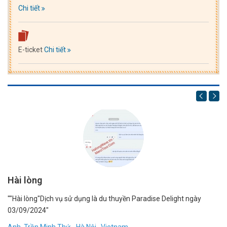
Chi tiết
E-ticket
Chi tiết
Hài lòng
1
""Hài lòng"Dịch vụ sử dụng là du thuyền Paradise Delight ngày
"R
03/09/2024"
bạ
dẫ