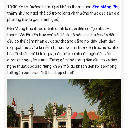
10:30
Xe tới Đường Lâm. Quý khách tham quan
đền Mông Phụ
,
thăm những ngôi nhà cổ trong làng và thưởng thức đặc sản địa
phương (rượu gạo, bánh gạo).
Đền Mông Phụ được mệnh danh là ngôi đền cổ đẹp nhất Hà
thành. Với lối kiến trúc chủ yếu là từ gỗ nên ai ai bước vào đền
đều có thể cảm nhận được sự thoáng đãng nơi đây. Điểm đến
này quả thực vừa là niềm tự hào, là tinh hoa kiến trúc nước nhà
bởi đã nhiều thế kỉ trôi qua, cấu trúc chính của ngôi đền vẫn
được giữ nguyên trạng. Từng góc nhỏ trong đền đều có vẻ đẹp
nghệ thuật độc đáo riêng khiến mỗi du khách đến rồi sẽ không
thể ngăn bản thân “trổ tài chụp choẹt”.