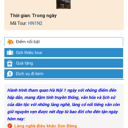
Thời gian:
Trong ngày
Mã Tour:
HN1N2
Điểm nổi bật
Giới thiệu tour
Quà tặng
Dịch vụ đi kèm
Hành trình tham quan Hà Nội 1 ngày với những điểm đến
hấp dẫn, mang đậm tính truyền thống, văn hóa và lịch sử
của dân tộc với những làng nghề, làng cổ nổi tiếng vẫn còn
giữ nguyên vẹn được nét đẹp từ bao đời cho đến tận ngày
hôm nay:
Làng nghề điêu khắc Sơn Đồng