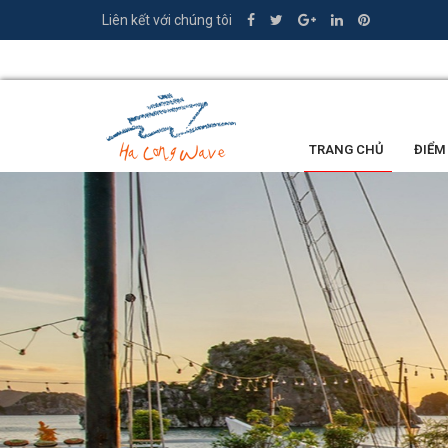
Liên kết với chúng tôi
0335.449.386
TRANG CHỦ
ĐIỂM
LỜI KHEN