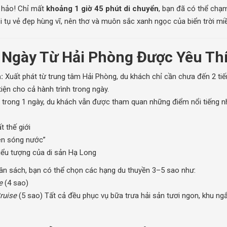
 hảo! Chỉ mất
khoảng 1 giờ 45 phút di chuyển
, bạn đã có thể chạ
ội tụ vẻ đẹp hùng vĩ, nên thơ và muôn sắc xanh ngọc của biển trời mi
1 Ngày Từ Hải Phòng Được Yêu Th
:
Xuất phát từ trung tâm Hải Phòng, du khách chỉ cần chưa đến 2 ti
ện cho cả hành trình trong ngày.
 trong 1 ngày, du khách vẫn được tham quan những điểm nổi tiếng n
 thế giới
rên sóng nước”
iểu tượng của di sản Hạ Long
ân sách, bạn có thể chọn các hạng du thuyền 3–5 sao như:
e
(4 sao)
ruise
(5 sao) Tất cả đều phục vụ bữa trưa hải sản tươi ngon, khu n