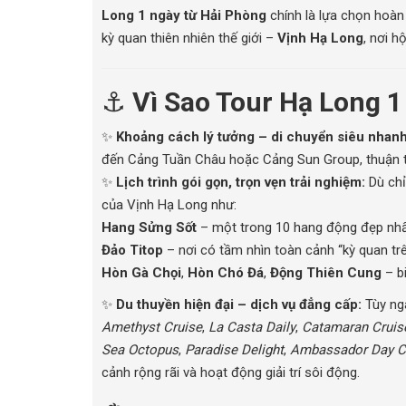
Long 1 ngày từ Hải Phòng
chính là lựa chọn hoàn
kỳ quan thiên nhiên thế giới –
Vịnh Hạ Long
, nơi h
⚓
Vì Sao Tour Hạ Long 
✨
Khoảng cách lý tưởng – di chuyển siêu nhanh
đến Cảng Tuần Châu hoặc Cảng Sun Group, thuận ti
✨
Lịch trình gói gọn, trọn vẹn trải nghiệm:
Dù chỉ
của Vịnh Hạ Long như:
Hang Sửng Sốt
– một trong 10 hang động đẹp nhất
Đảo Titop
– nơi có tầm nhìn toàn cảnh “kỳ quan t
Hòn Gà Chọi
,
Hòn Chó Đá
,
Động Thiên Cung
– b
✨
Du thuyền hiện đại – dịch vụ đẳng cấp:
Tùy ng
Amethyst Cruise
,
La Casta Daily
,
Catamaran Cruis
Sea Octopus
,
Paradise Delight
,
Ambassador Day C
cảnh rộng rãi và hoạt động giải trí sôi động.