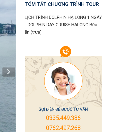
TÓM TẮT CHƯƠNG TRÌNH TOUR
LỊCH TRÌNH DOLPHIN HẠ LONG 1 NGÀY
- DOLPHIN DAY CRUISE HALONG
Bữa
ăn (trưa)
GỌI ĐIỆN ĐỂ ĐƯỢC TƯ VẤN
0335.449.386
0762.497.268