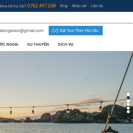
0762.497.268
|
|
Blog
Nhận xét
Liên hệ
tline hỗ trợ 24/7
halongwave@gmail.com
Đặt Tour Theo Yêu Cầu
ƯỚC NGOÀI
DU THUYỀN
DỊCH VỤ