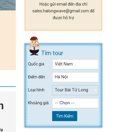
Hoặc gửi email đến địa chỉ
sales.halongwave@gmail.com để
được hỗ trợ
Tìm tour
Việt Nam
Quốc gia
Hà Nội
Điểm đến
Tour Bái Tử Long 2 ngày 1 đêm
Loại hình
m
-- Chọn --
Khoảng giá
Tìm Kiếm
Hạ