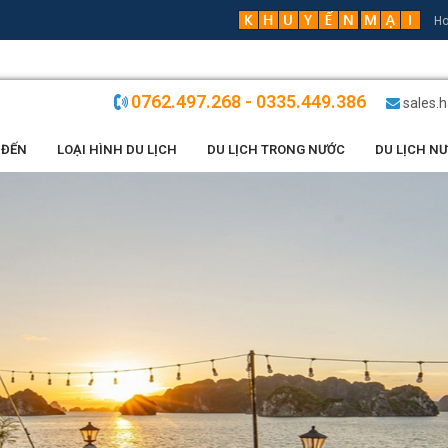
Ho
0762.497.268 - 0335.449.386
sales.
 ĐẾN
LOẠI HÌNH DU LỊCH
DU LỊCH TRONG NƯỚC
DU LỊCH N