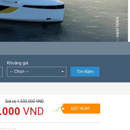
Khoảng giá
-- Chọn --
Tìm Kiếm
Giá cũ 1.500.000 VND
.000
VND
ĐẶT NGAY