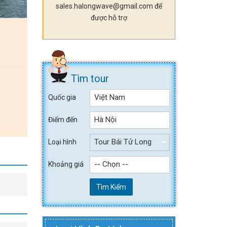
sales.halongwave@gmail.com để
được hỗ trợ
Tìm tour
Việt Nam
Quốc gia
Hà Nội
Điểm đến
Tour Bái Tử Long 2 ngày 1 đêm
Loại hình
-- Chọn --
Khoảng giá
Tìm Kiếm