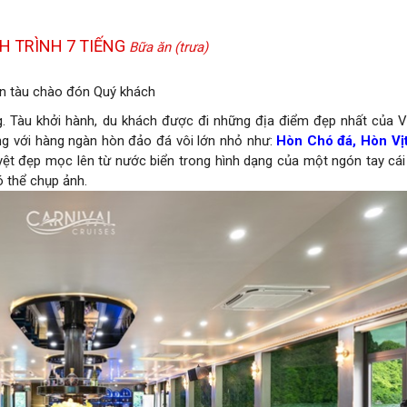
NH TRÌNH 7 TIẾNG
Bữa ăn (trưa)
rên tàu chào đón Quý khách
 Tàu khởi hành, du khách được đi những địa điểm đẹp nhất của V
g với hàng ngàn hòn đảo đá vôi lớn nhỏ như:
Hòn Chó đá, Hòn Vị
ệt đẹp mọc lên từ nước biển trong hình dạng của một ngón tay cá
ó thể chụp ảnh.