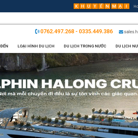
Ho
0762.497.268 - 0335.449.386
sales.
 ĐẾN
LOẠI HÌNH DU LỊCH
DU LỊCH TRONG NƯỚC
DU LỊCH N