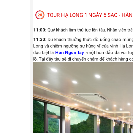
TOUR HẠ LONG 1 NGÀY 5 SAO - HÀ
11:00:
Quý khách làm thủ tục lên tàu. Nhân viên t
11:30:
Du khách thưởng thức đồ uống chào mừng.
Long và chiêm ngưỡng sự hùng vĩ của vịnh Hạ Lon
đặc biệt là
Hòn Ngón tay
-một hòn đảo đá vôi tuy
lồ. Tại đây tàu sẽ di chuyển chậm để khách hàng c