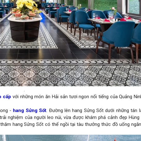
.
o cấp
với những món ăn Hải sản tươi ngon nổi tiếng của Quảng Ni
Long -
hang Sửng Sốt
. Đường lên hang Sửng Sốt dưới những tán l
trải nghiệm của người leo núi, vừa được khám phá cảnh đẹp Hùng 
 thăm hang Sửng Sốt có thể ngồi tại tàu thưởng thức đồ uống ngắ