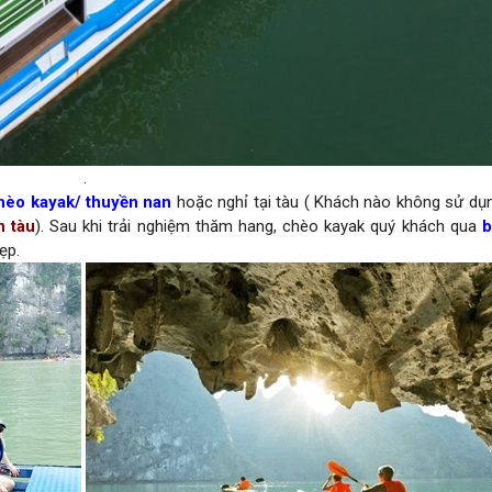
.
hèo kayak/ thuyền nan
hoặc nghỉ tại tàu ( Khách nào không sử dụ
n tàu
). Sau khi trải nghiệm thăm hang, chèo kayak quý khách qua
b
ẹp.