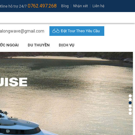
0762.497.268
|
|
Blog
Nhận xét
Liên hệ
tline hỗ trợ 24/7
halongwave@gmail.com
Đặt Tour Theo Yêu Cầu
ƯỚC NGOÀI
DU THUYỀN
DỊCH VỤ