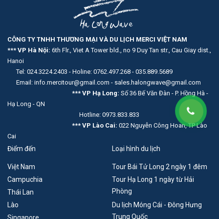
CÔNG TY TNHH THƯƠNG MẠI VÀ DU LỊCH MERCI VIỆT NAM
*** VP Hà Nội:
6th Flr., Viet A Tower bld., no 9 Duy Tan str., Cau Giay dist.,
Hanoi
Tel: 024.3224.2403 - Holine: 0762.497.268 - 035.889.5689
Email: info.mercitour@gmail.com - sales.halongwave@gmail.com
*** VP Hạ Long:
Số 36 Bế Văn Đàn - P. Hồng Hà -
Hạ Long - QN
Hotline: 0973.833.833
*** VP Lào Cai:
022 Nguyễn Công Hoan, TP Lào
Cai
Điểm đến
Loại hình du lịch
Việt Nam
Tour Bái Tử Long 2 ngày 1 đêm
Campuchia
Tour Hạ Long 1 ngày từ Hải
Phòng
Thái Lan
Lào
Du lịch Móng Cái - Đông Hưng
Trung Quốc
Singapore