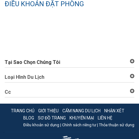
ĐIỀU KHOẢN ĐẶT PHÒNG
Tại Sao Chọn Chúng Tôi
Loại Hình Du Lịch
Cc
TRANG CHỦ
GIỚI THIỆU
CẨM NANG DU LỊCH
NHẬN XÉT
BLOG
SƠ ĐỒ TRANG
KHUYẾN MẠI
LIÊN HỆ
Điều khoản sử dụng |
Chính sách riêng tư |
Thỏa thuận sử dụng