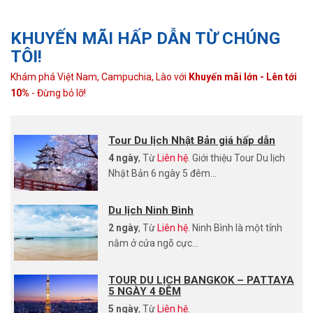
KHUYẾN MÃI HẤP DẪN TỪ CHÚNG
TÔI!
Khám phá Việt Nam, Campuchia, Lào với
Khuyến mãi lớn - Lên tới
10%
- Đừng bỏ lỡ!
Tour Du lịch Nhật Bản giá hấp dẫn
4 ngày
, Từ
Liên hệ
. Giới thiệu Tour Du lịch
Nhật Bản 6 ngày 5 đêm...
Du lịch Ninh Bình
2 ngày
, Từ
Liên hệ
. Ninh Bình là một tỉnh
nằm ở cửa ngõ cực...
TOUR DU LỊCH BANGKOK – PATTAYA
5 NGÀY 4 ĐÊM
5 ngày
, Từ
Liên hệ
.