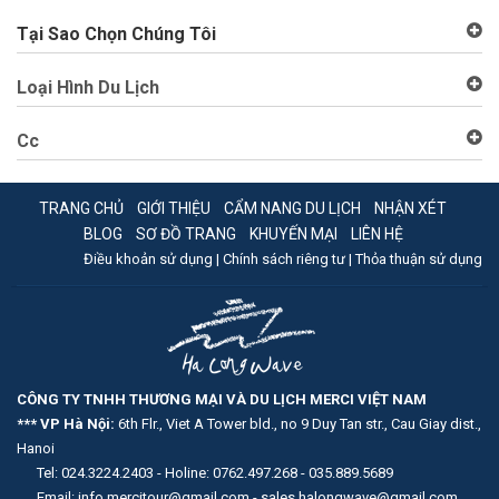
Tại Sao Chọn Chúng Tôi
Loại Hình Du Lịch
Cc
TRANG CHỦ
GIỚI THIỆU
CẨM NANG DU LỊCH
NHẬN XÉT
BLOG
SƠ ĐỒ TRANG
KHUYẾN MẠI
LIÊN HỆ
Điều khoản sử dụng |
Chính sách riêng tư |
Thỏa thuận sử dụng
CÔNG TY TNHH THƯƠNG MẠI VÀ DU LỊCH MERCI VIỆT NAM
*** VP Hà Nội:
6th Flr., Viet A Tower bld., no 9 Duy Tan str., Cau Giay dist.,
Hanoi
Tel: 024.3224.2403 - Holine: 0762.497.268 - 035.889.5689
Email: info.mercitour@gmail.com - sales.halongwave@gmail.com