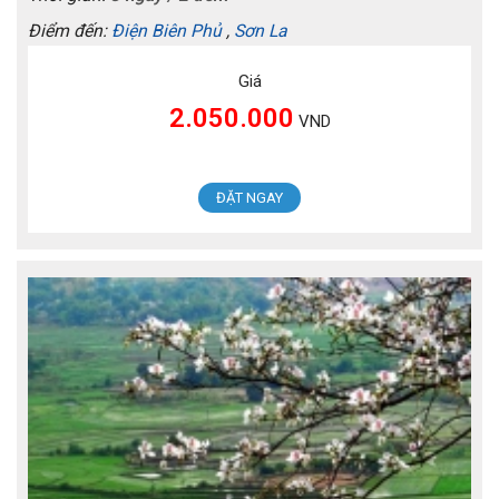
Điểm đến:
Điện Biên Phủ
,
Sơn La
Giá
2.050.000
VND
ĐẶT NGAY