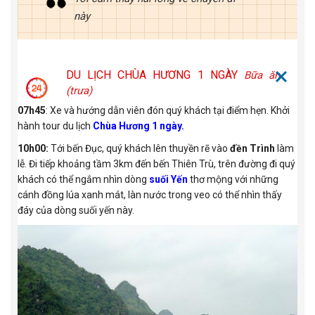
này
DU LỊCH CHÙA HƯƠNG 1 NGÀY
Bữa ăn
(trưa)
07h45
: Xe và hướng dẫn viên đón quý khách tại điểm hẹn. Khởi
hành tour du lịch
Chùa Hương 1 ngày.
10h00:
Tới bến Đục, quý khách lên thuyền rẽ vào
đền Trình
làm
lễ. Đi tiếp khoảng tầm 3km đến bến Thiên Trù, trên đường đi quý
khách có thể ngắm nhìn dòng
suối Yến
thơ mộng với những
cánh đồng lúa xanh mát, làn nước trong veo có thể nhìn thấy
đáy của dòng suối yến này.