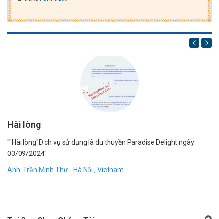
Hài lòng
1
""Hài lòng"Dịch vụ sử dụng là du thuyền Paradise Delight ngày
"R
03/09/2024"
bạ
dẫ
Anh. Trần Minh Thứ - Hà Nội , Vietnam
Đặ
An