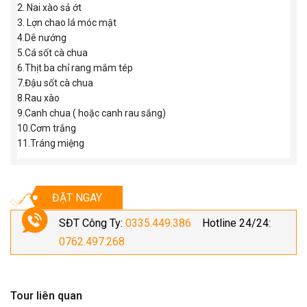
2. Nai xào sả ớt
3. Lợn chao lá móc mật
4.Dê nướng
5.Cá sốt cà chua
6.Thịt ba chỉ rang mắm tép
7.Đậu sốt cà chua
8.Rau xào
9.Canh chua ( hoặc canh rau sắng)
10.Cơm trắng
11.Tráng miệng
ĐẶT NGAY
SĐT Công Ty:
0335.449.386
Hotline 24/24:
0762.497.268
Tour liên quan