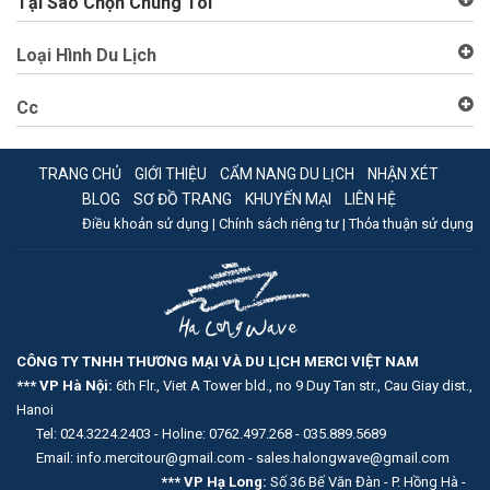
Tại Sao Chọn Chúng Tôi
Loại Hình Du Lịch
Cc
TRANG CHỦ
GIỚI THIỆU
CẨM NANG DU LỊCH
NHẬN XÉT
BLOG
SƠ ĐỒ TRANG
KHUYẾN MẠI
LIÊN HỆ
Điều khoản sử dụng |
Chính sách riêng tư |
Thỏa thuận sử dụng
CÔNG TY TNHH THƯƠNG MẠI VÀ DU LỊCH MERCI VIỆT NAM
*** VP Hà Nội:
6th Flr., Viet A Tower bld., no 9 Duy Tan str., Cau Giay dist.,
Hanoi
Tel: 024.3224.2403 - Holine: 0762.497.268 - 035.889.5689
Email: info.mercitour@gmail.com - sales.halongwave@gmail.com
*** VP Hạ Long:
Số 36 Bế Văn Đàn - P. Hồng Hà -