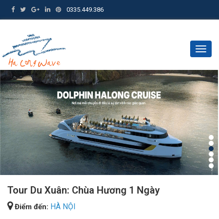
0335.449.386
Togg
navig
Tour Du Xuân: Chùa Hương 1 Ngày
HÀ NỘI
Điểm đến: