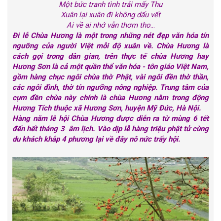
Một bức tranh tình trải mấy Thu
Xuân lại xuân đi không dấu vết
Ai về ai nhớ vẫn thơm tho
...
Đi lễ Chùa Hương là một trong những nét đẹp văn hóa tín
ngưỡng của người Việt mỗi độ xuân về. Chùa Hương là
cách gọi trong dân gian, trên thực tế chùa Hương hay
Hương Sơn là cả một quần thể văn hóa - tôn giáo Việt Nam,
gồm hàng chục ngôi chùa thờ Phật, vài ngôi đền thờ thần,
các ngôi đình, thờ tín ngưỡng nông nghiệp. Trung tâm của
cụm đền chùa này chính là chùa Hương nằm trong động
Hương Tích thuộc xã Hương Sơn, huyện Mỹ Đức, Hà Nội.
Hàng năm lễ hội Chùa Hương được diễn ra từ mùng 6 tết
đến hết tháng 3 âm lịch.
Vào dịp lễ hàng triệu phật tử cùng
du khách khắp 4 phương lại về đây nô nức trẩy hội.