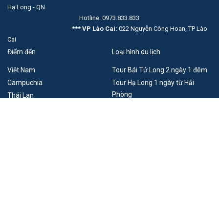
Hạ Long - QN
Hotline: 0973.833.833
*** VP Lào Cai:
022 Nguyễn Công Hoan, TP Lào
Cai
Điểm đến
Loại hình du lịch
Việt Nam
Tour Bái Tử Long 2 ngày 1 đêm
Campuchia
Tour Hạ Long 1 ngày từ Hải
Phòng
Thái Lan
Lào
Du lịch Móng Cái - Đông Hưng
Trung Quốc
Singapore
Pháp
Combo du thuyền khách sạn Hạ
Long
Xem thêm
Tour du lịch Đông Tây Bắc
Thuê thuyền Hạ Long
Xem thêm
Du lịch trong nước
Du lịch nước ngoài