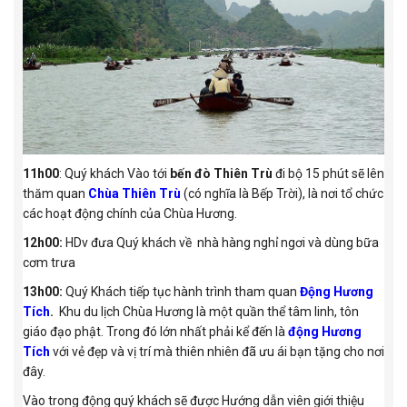
11h00
: Quý khách Vào tới
bến đò Thiên Trù
đi bộ 15 phút sẽ lên
thăm quan
Chùa Thiên Trù
(có nghĩa là Bếp Trời), là nơi tổ chức
các hoạt động chính của Chùa Hương.
12h00:
HDv đưa Quý khách về nhà hàng nghỉ ngơi và dùng bữa
cơm trưa
13h00:
Quý Khách tiếp tục hành trình tham quan
Động Hương
Tích
.
Khu du lịch Chùa Hương là một quần thể tâm linh, tôn
giáo đạo phật. Trong đó lớn nhất phải kể đến là
động Hương
Tích
với vẻ đẹp và vị trí mà thiên nhiên đã ưu ái bạn tặng cho nơi
đây.
Vào trong động quý khách sẽ được Hướng dẫn viên giới thiệu