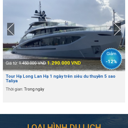
Giảm
-12%
1.290.000
VND
Giá từ:
1.450.000 VND
Tour Hạ Long Lan Hạ 1 ngày trên siêu du thuyền 5 sao
Taliya
Thời gian:
Trong ngày
LOẠI HÌNH DU LỊCH