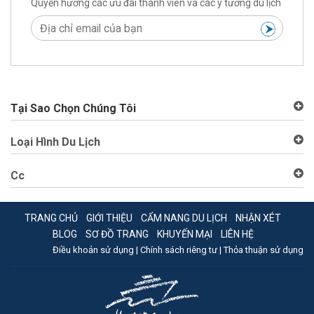
Quyền hưởng các ưu đãi thành viên và các ý tưởng du lịch
Tại Sao Chọn Chúng Tôi
Loại Hình Du Lịch
Cc
TRANG CHỦ
GIỚI THIỆU
CẨM NANG DU LỊCH
NHẬN XÉT
BLOG
SƠ ĐỒ TRANG
KHUYẾN MẠI
LIÊN HỆ
Điều khoản sử dụng |
Chính sách riêng tư |
Thỏa thuận sử dụng