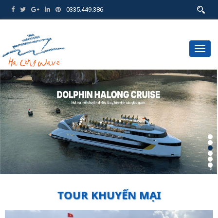
0335.449.386
Togg
navig
TOUR KHUYẾN MẠI