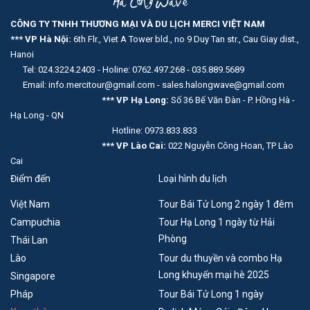
CÔNG TY TNHH THƯƠNG MẠI VÀ DU LỊCH MERCI VIỆT NAM
*** VP Hà Nội:
6th Flr., Viet A Tower bld., no 9 Duy Tan str., Cau Giay dist.,
Hanoi
Tel: 024.3224.2403 - Holine: 0762.497.268 - 035.889.5689
Email: info.mercitour@gmail.com - sales.halongwave@gmail.com
*** VP Hạ Long:
Số 36 Bế Văn Đàn - P. Hồng Hà -
Hạ Long - QN
Hotline: 0973.833.833
*** VP Lào Cai:
022 Nguyễn Công Hoan, TP Lào
Cai
Điểm đến
Loại hình du lịch
Việt Nam
Tour Bái Tử Long 2 ngày 1 đêm
Campuchia
Tour Hạ Long 1 ngày từ Hải
Phòng
Thái Lan
Lào
Tour du thuyền và combo Hạ
Long khuyến mại hè 2025
Singapore
Pháp
Tour Bái Tử Long 1 ngày