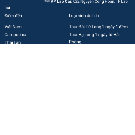
*** VP Lào Cai:
022 Nguyễn Công Hoan, TP Lào
Cai
Điểm đến
Loại hình du lịch
Việt Nam
Tour Bái Tử Long 2 ngày 1 đêm
Campuchia
Tour Hạ Long 1 ngày từ Hải
Phòng
Thái Lan
Lào
Du lịch Móng Cái - Đông Hưng
Trung Quốc
Singapore
Pháp
Combo du thuyền khách sạn Hạ
Long
Xem thêm
Tour du lịch Đông Tây Bắc
Thuê thuyền Hạ Long
Xem thêm
Du lịch trong nước
Du lịch nước ngoài