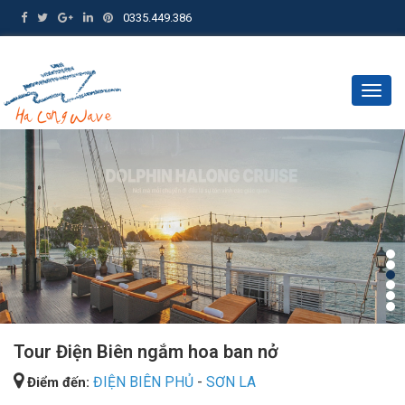
0335.449.386
Togg
navig
Tour Điện Biên ngắm hoa ban nở
ĐIỆN BIÊN PHỦ
-
SƠN LA
Điểm đến: