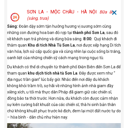
SƠN LA - MỘC CHÂU - HÀ NỘI
Bữa ăn
(sáng, trưa)
Sáng:
Đoàn dậy sớm tận hưởng hương vị sương sớm cùng
những con đường hoa ban đỏ rợp tại
thành phố Sơn La
, sau đó
về khách sạn trả phòng và dùng bữa sáng.
8:00:
Quý khách đi
thăm quan
Khu di tích Nhà Tù Sơn La
, nơi được xếp hạng Di tích
văn hóa, lịch sử cấp quốc gia và cùng nhìn lại cuộc sống bi tráng,
oanh liệt của những chiến sỹ cách mạng trong ngục tù.
Du khách có thể di chuyển từ thành phố Điện Biên đến Sơn La để
tham quan
khu dịch tích nhà tù Sơn La
. Đây được xem như “
địa ngục trần gian” lúc bấy giờ. Nhắc đến nơi đây du khách
không khỏi trầm trồ, sợ hãi về những hình ảnh nhà giam đầy
xiềng xích, u tối mà thực dân Pháp đã giam giữ các chiến sĩ,
đồng bào ta thời trước. Hơn nữa, du khách còn được cảm nhận
sự kiên cường bất khuất của các chiến sĩ, thà hi sinh bản thân
chứ không khuất phục trước kẻ địch, đem lại một đất nước tự do
– hòa bình - dân chủ như hiện nay.