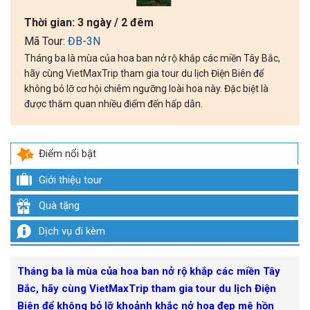
Thời gian:
3 ngày / 2 đêm
Mã Tour:
ĐB-3N
Tháng ba là mùa của hoa ban nở rộ khắp các miền Tây Bắc,
hãy cùng VietMaxTrip tham gia tour du lịch Điện Biên để
không bỏ lỡ cơ hội chiêm ngưỡng loài hoa này. Đặc biệt là
được thăm quan nhiều điểm đến hấp dẫn.
Điểm nổi bật
Giới thiệu tour
Quà tặng
Dịch vụ đi kèm
Tháng ba là mùa của hoa ban nở rộ khắp các miền Tây
Bắc, hãy cùng VietMaxTrip tham gia tour du lịch Điện
Biên để không bỏ lỡ khoảnh khắc nở hoa đẹp mê hồn