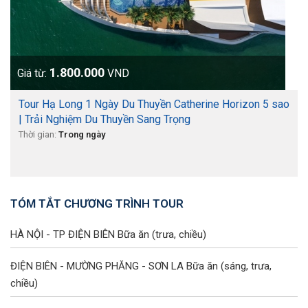
1.800.000
Giá từ:
VND
Tour Hạ Long 1 Ngày Du Thuyền Catherine Horizon 5 sao
| Trải Nghiệm Du Thuyền Sang Trọng
Thời gian:
Trong ngày
TÓM TẮT CHƯƠNG TRÌNH TOUR
HÀ NỘI - TP ĐIỆN BIÊN
Bữa ăn (trưa, chiều)
ĐIỆN BIÊN - MƯỜNG PHĂNG - SƠN LA
Bữa ăn (sáng, trưa,
chiều)