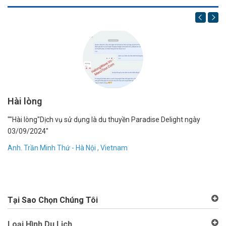
Hài lòng
1
""Hài lòng"Dịch vụ sử dụng là du thuyền Paradise Delight ngày
"R
03/09/2024"
bạ
dẫ
Anh. Trần Minh Thứ - Hà Nội , Vietnam
Đặ
An
Tại Sao Chọn Chúng Tôi
Loại Hình Du Lịch