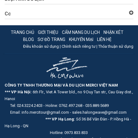
Cc
TRANG CHỦ
GIỚI THIỆU
CẨM NANG DU LỊCH
NHẬN XÉT
BLOG
SƠ ĐỒ TRANG
KHUYẾN MẠI
LIÊN HỆ
Điều khoản sử dụng |
Chính sách riêng tư |
Thỏa thuận sử dụng
CÔNG TY TNHH THƯƠNG MẠI VÀ DU LỊCH MERCI VIỆT NAM
*** VP Hà Nội:
6th Flr., Viet A Tower bld., no 9 Duy Tan str., Cau Giay dist.,
Hanoi
Tel: 024.3224.2403 - Holine: 0762.497.268 - 035.889.5689
Email: info.mercitour@gmail.com - sales.halongwave@gmail.com
*** VP Hạ Long:
Số 36 Bế Văn Đàn - P. Hồng Hà -
Hạ Long - QN
Hotline: 0973.833.833