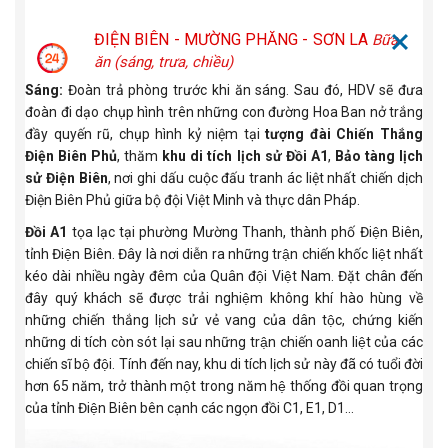
ĐIỆN BIÊN - MƯỜNG PHĂNG - SƠN LA
Bữa
ăn (sáng, trưa, chiều)
Sáng:
Đoàn trả phòng trước khi ăn sáng. Sau đó, HDV sẽ đưa
đoàn đi dạo chụp hình trên những con đường Hoa Ban nở trắng
đầy quyến rũ, chụp hình kỷ niệm tại
tượng đài Chiến Thắng
Điện Biên Phủ
, thăm
khu di tích lịch sử Đồi A1
,
Bảo tàng lịch
sử Điện Biên
, nơi ghi dấu cuộc đấu tranh ác liệt nhất chiến dịch
Điện Biên Phủ giữa bộ đội Việt Minh và thực dân Pháp.
Đồi A1
tọa lạc tại phường Mường Thanh, thành phố Điện Biên,
tỉnh Điện Biên. Đây là nơi diễn ra những trận chiến khốc liệt nhất
kéo dài nhiều ngày đêm của Quân đội Việt Nam. Đặt chân đến
đây quý khách sẽ được trải nghiệm không khí hào hùng về
những chiến thắng lịch sử vẻ vang của dân tộc, chứng kiến
những di tích còn sót lại sau những trận chiến oanh liệt của các
chiến sĩ bộ đội. Tính đến nay, khu di tích lịch sử này đã có tuổi đời
hơn 65 năm, trở thành một trong năm hệ thống đồi quan trọng
của tỉnh Điện Biên bên cạnh các ngọn đồi C1, E1, D1…