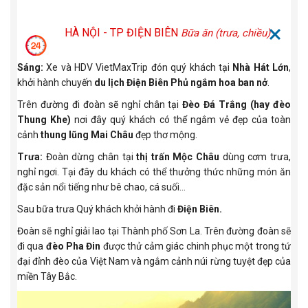
HÀ NỘI - TP ĐIỆN BIÊN
Bữa ăn (trưa, chiều)
Sáng:
Xe và HDV VietMaxTrip đón quý khách tại
Nhà Hát Lớn
,
khởi hành chuyến
du lịch Điện Biên Phủ ngắm hoa ban nở
.
Trên đường đi đoàn sẽ nghỉ chân tại
Đèo Đá Trắng (hay đèo
Thung Khe)
nơi đây quý khách có thể ngắm vẻ đẹp của toàn
cảnh
thung lũng Mai Châu
đẹp thơ mộng.
Trưa:
Đoàn dừng chân tại
thị trấn Mộc Châu
dùng cơm trưa,
nghỉ ngơi. Tại đây du khách có thể thưởng thức những món ăn
đặc sản nổi tiếng như bê chao, cá suối...
Sau bữa trưa Quý khách khởi hành đi
Điện Biên.
Đoàn sẽ nghỉ giải lao tại Thành phố Sơn La. Trên đường đoàn sẽ
đi qua
đèo Pha Đin
được thử cảm giác chinh phục một trong tứ
đại đỉnh đèo của Việt Nam và ngắm cảnh núi rừng tuyệt đẹp của
miền Tây Bắc.