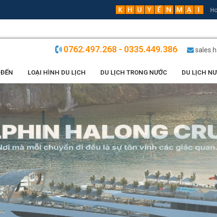
Ho
0762.497.268 - 0335.449.386
sales.
 ĐẾN
LOẠI HÌNH DU LỊCH
DU LỊCH TRONG NƯỚC
DU LỊCH N