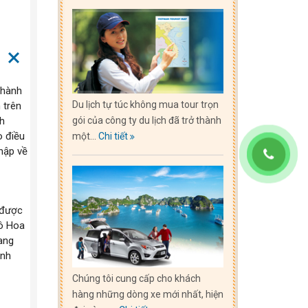
thành
Du lịch tự túc không mua tour trọn
 trên
ch
gói của công ty du lịch đã trở thành
o điều
một...
Chi tiết
hập về
 được
đô Hoa
ang
ình
Chúng tôi cung cấp cho khách
hàng những dòng xe mới nhất, hiện