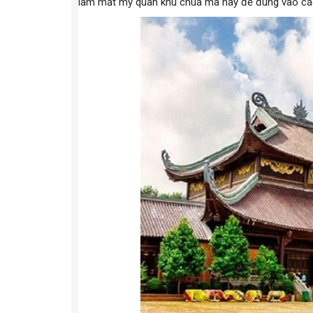
làm mất mỹ quan khu chùa mà hãy để đúng vào cá