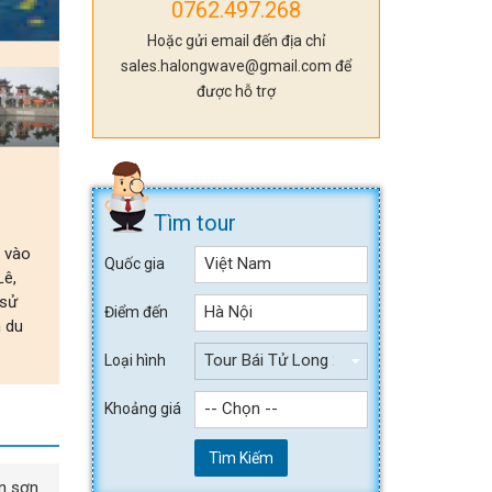
0762.497.268
Hoặc gửi email đến địa chỉ
sales.halongwave@gmail.com để
được hỗ trợ
Tìm tour
h vào
Việt Nam
Quốc gia
Lê,
 sử
Hà Nội
Điểm đến
m du
Tour Bái Tử Long 2 ngày 1 đêm
Loại hình
-- Chọn --
Khoảng giá
Tìm Kiếm
án sơn