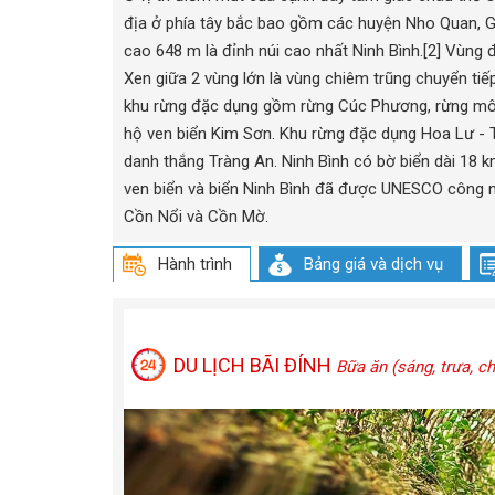
địa ở phía tây bắc bao gồm các huyện Nho Quan, G
cao 648 m là đỉnh núi cao nhất Ninh Bình.[2] Vùn
Xen giữa 2 vùng lớn là vùng chiêm trũng chuyển tiế
khu rừng đặc dụng gồm rừng Cúc Phương, rừng môi
hộ ven biển Kim Sơn. Khu rừng đặc dụng Hoa Lư - 
danh thắng Tràng An. Ninh Bình có bờ biển dài 18 
ven biển và biển Ninh Bình đã được UNESCO công nhậ
Cồn Nổi và Cồn Mờ.
Hành trình
Bảng giá và dịch vụ
DU LỊCH BÃI ĐÍNH
Bữa ăn (sáng, trưa, ch