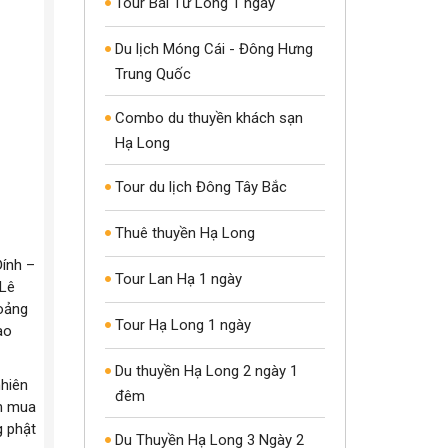
Tour Bái Tử Long 1 ngày
Du lịch Móng Cái - Đông Hưng
Trung Quốc
Combo du thuyền khách sạn
Hạ Long
Tour du lịch Đông Tây Bắc
Thuê thuyền Hạ Long
Đính –
Tour Lan Hạ 1 ngày
 Lê
hoảng
Tour Hạ Long 1 ngày
ao
Du thuyền Hạ Long 2 ngày 1
nhiên
đêm
ìm mua
g phật
Du Thuyền Hạ Long 3 Ngày 2