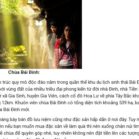
Chùa Bái Đính:
ến trúc quy mô độc đáo nằm trong quần thể khu du lịch sinh thái Bái 
ới vùng đất của nhiều triều đại phong kiến từ đời nhà Đinh, nhà Tiền
h ở xã Gia Sinh, huyện Gia Viên, cách cố đô Hoa Lư về phía Tây Bắc k
 12km. Khuôn viên chùa Bái Đính có tổng diện tích khoảng 539 ha, b
a Bái Đính mới.
 hàng bày bán đồ lưu niệm cũng như đặc sản hấp dẫn ở nơi đây. Tuy 
 Nên nếu bạn muốn mua đặc sản về làm quà thì nên xuống chân núi t
 lễ chùa để quyên góp nhé, tuy nhiên không nên đặt tiền lên các tượn