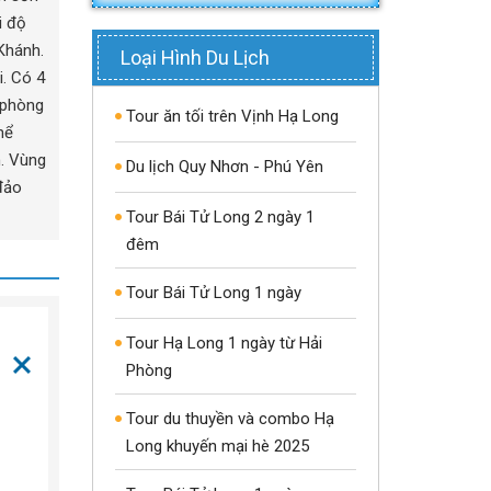
i độ
Khánh.
Loại Hình Du Lịch
i. Có 4
 phòng
Tour ăn tối trên Vịnh Hạ Long
hể
m. Vùng
Du lịch Quy Nhơn - Phú Yên
đảo
Tour Bái Tử Long 2 ngày 1
đêm
Tour Bái Tử Long 1 ngày
Tour Hạ Long 1 ngày từ Hải
Phòng
Tour du thuyền và combo Hạ
Long khuyến mại hè 2025