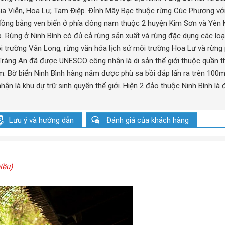
ia Viễn, Hoa Lư, Tam Điệp. Đỉnh Mây Bạc thuộc rừng Cúc Phương vớ
g đồng bằng ven biển ở phía đông nam thuộc 2 huyện Kim Sơn và Yên 
p. Rừng ở Ninh Bình có đủ cả rừng sản xuất và rừng đặc dụng các loạ
 trường Vân Long, rừng văn hóa lịch sử môi trường Hoa Lư và rừng
Tràng An đã được UNESCO công nhận là di sản thế giới thuộc quần t
km. Bờ biển Ninh Bình hàng năm được phù sa bồi đắp lấn ra trên 100
n là khu dự trữ sinh quyển thế giới. Hiện 2 đảo thuộc Ninh Bình là 
Lưu ý và hướng dẫn
Đánh giá của khách hàng
iều)