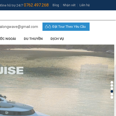
0762.497.268
|
|
Blog
Nhận xét
Liên hệ
tline hỗ trợ 24/7
halongwave@gmail.com
Đặt Tour Theo Yêu Cầu
ƯỚC NGOÀI
DU THUYỀN
DỊCH VỤ