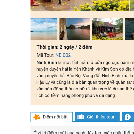
Thời gian:
2 ngày / 2 đêm
Mã Tour:
NB 002
Ninh Bình
là một tỉnh nằm ở cửa ngõ cực nam mi
huyện duyên hải là Yên Khánh và Kim Sơn có địa h
vùng duyên hải Bắc Bộ. Vùng đất Ninh Bình xưa là 
Hậu Lý và cũng là địa bàn quan trọng về quân sự qua
văn hóa đồng thời sở hữu 2 khu vực là di sản thế g
lịch có tiềm năng phong phú và đa dạng.
Điểm nổi bật
Giới thiệu tour
Ở vị trí điểm mút của cạnh đáy tam giác châu thổ s