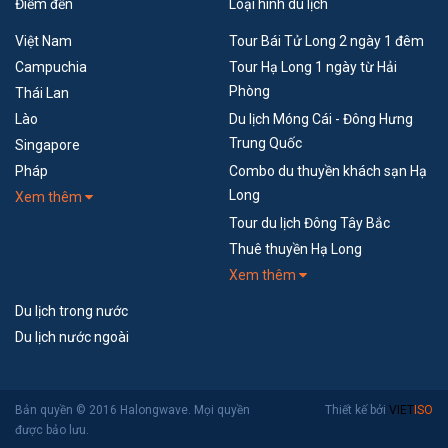
Điểm đến
Loại hình du lịch
Việt Nam
Tour Bái Tử Long 2 ngày 1 đêm
Campuchia
Tour Hạ Long 1 ngày từ Hải
Phòng
Thái Lan
Lào
Du lịch Móng Cái - Đông Hưng
Trung Quốc
Singapore
Pháp
Combo du thuyền khách sạn Hạ
Long
Xem thêm
Tour du lịch Đông Tây Bắc
Thuê thuyền Hạ Long
Xem thêm
Du lịch trong nước
Du lịch nước ngoài
Bản quyền © 2016 Halongwave. Mọi quyền
Thiết kế bởi
VIET
ISO
được bảo lưu.