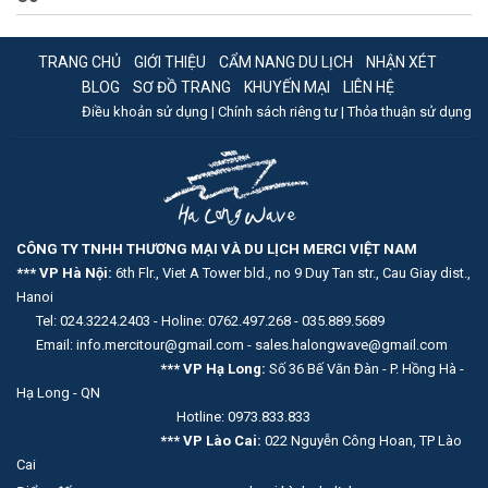
TRANG CHỦ
GIỚI THIỆU
CẨM NANG DU LỊCH
NHẬN XÉT
BLOG
SƠ ĐỒ TRANG
KHUYẾN MẠI
LIÊN HỆ
Điều khoản sử dụng |
Chính sách riêng tư |
Thỏa thuận sử dụng
CÔNG TY TNHH THƯƠNG MẠI VÀ DU LỊCH MERCI VIỆT NAM
*** VP Hà Nội:
6th Flr., Viet A Tower bld., no 9 Duy Tan str., Cau Giay dist.,
Hanoi
Tel: 024.3224.2403 - Holine: 0762.497.268 - 035.889.5689
Email: info.mercitour@gmail.com - sales.halongwave@gmail.com
*** VP Hạ Long:
Số 36 Bế Văn Đàn - P. Hồng Hà -
Hạ Long - QN
Hotline: 0973.833.833
*** VP Lào Cai:
022 Nguyễn Công Hoan, TP Lào
Cai