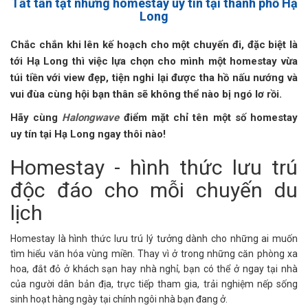
Tất tần tật những homestay uy tín tại thành phố Hạ
Long
Chắc chắn khi lên kế hoạch cho một chuyến đi, đặc biệt là
tới Hạ Long thì việc lựa chọn cho mình một homestay vừa
túi tiền với view đẹp, tiện nghi lại được tha hồ nấu nướng và
vui đùa cùng hội bạn thân sẽ không thể nào bị ngó lơ rồi.
Hãy cùng
Halongwave
điểm mặt chỉ tên một số homestay
uy tín tại Hạ Long ngay thôi nào!
Homestay - hình thức lưu trú
độc đáo cho mỗi chuyến du
lịch
Homestay là hình thức lưu trú lý tưởng dành cho những ai muốn
tìm hiểu văn hóa vùng miền. Thay vì ở trong những căn phòng xa
hoa, đắt đỏ ở khách sạn hay nhà nghỉ, bạn có thể ở ngay tại nhà
của người dân bản địa, trực tiếp tham gia, trải nghiệm nếp sống
sinh hoạt hàng ngày tại chính ngôi nhà bạn đang ở.