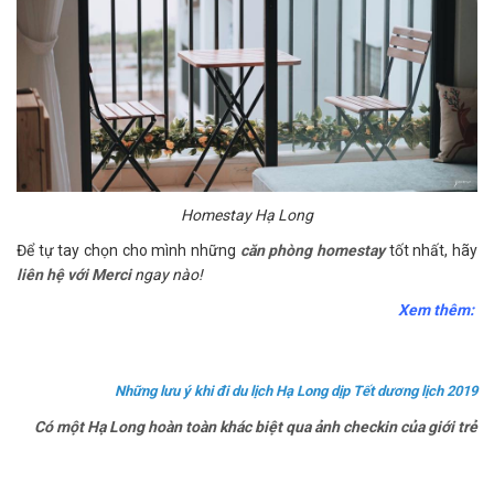
Homestay Hạ Long
Để tự tay chọn cho mình những
căn phòng homestay
tốt nhất, hãy
l
iên hệ với Merci
ngay nào!
Xem thêm:
Những lưu ý khi đi du lịch Hạ Long dịp Tết dương lịch 2019
Có một Hạ Long hoàn toàn khác biệt qua ảnh checkin của giới trẻ