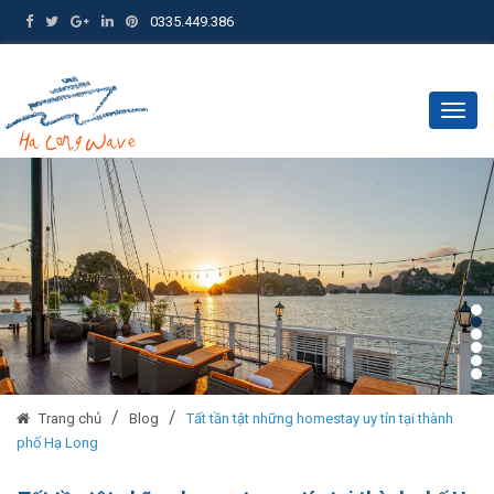
0335.449.386
Togg
navig
/
/
Trang chủ
Blog
Tất tần tật những homestay uy tín tại thành
phố Hạ Long