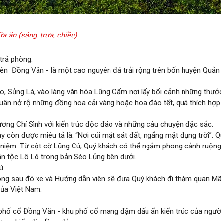
a ăn (sáng, trưa, chiều)
trả phòng.
ên Đồng Văn - là một cao nguyên đá trải rộng trên bốn huyện Quản
, Sủng Là, vào làng văn hóa Lũng Cẩm nơi lấy bối cảnh những thướ
uân nở rộ những đồng hoa cải vàng hoặc hoa đào tết, quá thích hợp
ơng Chí Sình với kiến trúc độc đáo và những câu chuyện đặc sắc.
 còn được miêu tả là: “Nơi cúi mặt sát đất, ngẩng mặt đụng trời”. Q
 niệm. Từ cột cờ Lũng Cú, Quý khách có thể ngắm phong cảnh ruộng
ân tộc Lô Lô trong bản Séo Lủng bên dưới.
ú.
ng sau đó xe và Hướng dẫn viên sẽ đưa Quý khách đi thăm quan Mã
của Việt Nam.
u phố cổ Đồng Văn - khu phố cổ mang đậm dấu ấn kiến trúc của ngườ