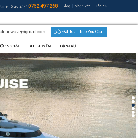
0762.497.268
|
|
Blog
Nhận xét
Liên hệ
tline hỗ trợ 24/7
halongwave@gmail.com
Đặt Tour Theo Yêu Cầu
ƯỚC NGOÀI
DU THUYỀN
DỊCH VỤ