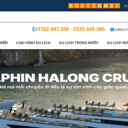
Ho
0762.497.268 - 0335.449.386
sales.
 ĐẾN
LOẠI HÌNH DU LỊCH
DU LỊCH TRONG NƯỚC
DU LỊCH N