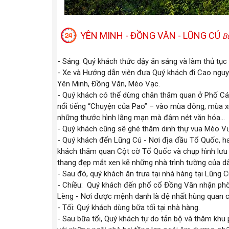
YÊN MINH - ĐỒNG VĂN - LŨNG CÚ
Bữ
- Sáng: Quý khách thức dậy ăn sáng và làm thủ tục 
- Xe và Hướng dẫn viên đưa Quý khách đi Cao nguy
Yên Minh, Đồng Văn, Mèo Vạc.
- Quý khách có thể dừng chân thăm quan ở Phố Cáo
nổi tiếng “Chuyện của Pao” – vào mùa đông, mùa x
những thước hình lãng mạn mà đậm nét văn hóa…
- Quý khách cũng sẽ ghé thăm dinh thự vua Mèo Vư
- Quý khách đến Lũng Cú - Nơi địa đầu Tổ Quốc, hay
khách thăm quan Cột cờ Tổ Quốc và chụp hình lưu
thang đẹp mắt xen kẽ những nhà trình tường của d
- Sau đó, quý khách ăn trưa tại nhà hàng tại Lũng C
- Chiều: Quý khách đến phố cổ Đồng Văn nhận phò
Lèng - Nơi được mệnh danh là đệ nhất hùng quan 
- Tối: Quý khách dùng bữa tối tại nhà hàng.
- Sau bữa tối, Quý khách tự do tản bộ và thăm kh