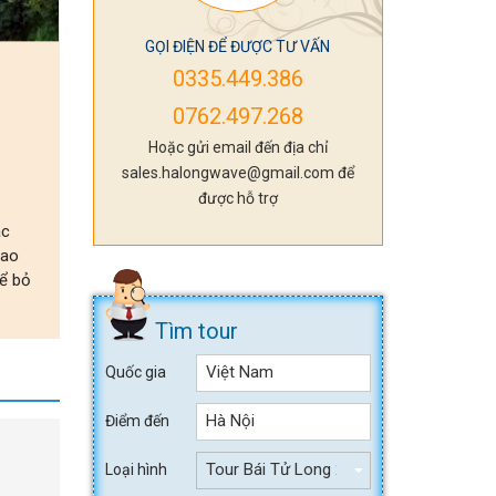
GỌI ĐIỆN ĐỂ ĐƯỢC TƯ VẤN
0335.449.386
0762.497.268
Hoặc gửi email đến địa chỉ
sales.halongwave@gmail.com để
được hỗ trợ
ác
iao
hể bỏ
Tìm tour
Việt Nam
Quốc gia
Hà Nội
Điểm đến
Tour Bái Tử Long 2 ngày 1 đêm
Loại hình