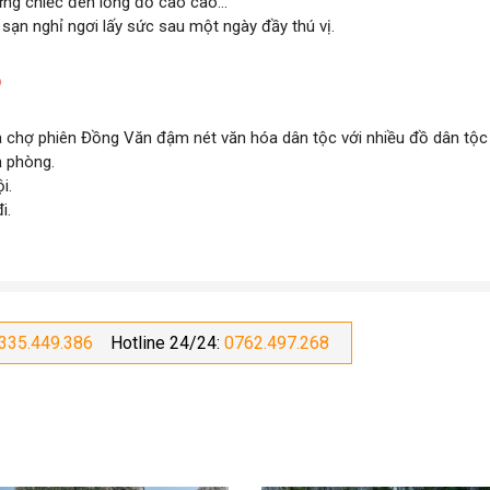
ng chiếc đèn lồng đỏ cao cao...
sạn nghỉ ngơi lấy sức sau một ngày đầy thú vị.
a chợ phiên Đồng Văn đậm nét văn hóa dân tộc với nhiều đồ dân tộc
ả phòng.
i.
i.
335.449.386
Hotline 24/24:
0762.497.268