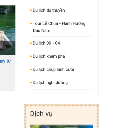
Du lịch du thuyền
Tour Lễ Chùa - Hành Hương
Đầu Năm
Du lịch 30 - 04
2.750.000
7
Giá từ:
VND
Giá từ:
Du lịch khám phá
gày từ
Tour Bái Tử Long 2 ngày 1 đêm -
Tour Hạ
Du thuyền Treasure Junk 4 sao
Phòng
Du lịch chụp hình cưới
Thời gian:
2 ngày / 1 đêm
Thời gian:
Du lịch nghỉ dưỡng
Dịch vụ