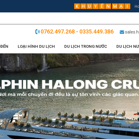
Ho
0762.497.268 - 0335.449.386
sales.
 ĐẾN
LOẠI HÌNH DU LỊCH
DU LỊCH TRONG NƯỚC
DU LỊCH N