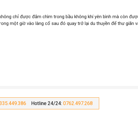
 không chỉ được đắm chìm trong bầu không khí yên bình mà còn đượ
ong một giờ vào làng cổ sau đó quay trở lại du thuyền để thư giãn 
335.449.386
Hotline 24/24:
0762.497.268