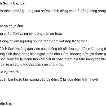
h Sơn - Cap La.
 đến thành phố Hạ Long qua những cánh đồng xanh ở đồng bằng sông
lao và chụp ảnh
ng chào đón và nghe hướng dẫn an toàn.
ử Long, chiêm ngưỡng những tảng đá tuyệt đẹp trong vịnh.
 Cảnh Sơn. Hướng dẫn viên của chúng tôi sẽ đưa bạn đến một hang 
hững hình dạng đáng kinh ngạc khác nhau. Sau khoảng nửa giờ tham q
u đó quay trở lại hành trình để giải trí hoặc tham gia tắm nắng, tận h
học nấu ăn cùng với đầu bếp của chúng tôi.
c vụ trên tàu.
ại quán bar hoặc tận hưởng câu cá đêm. Ở lại qua đêm trên thuyền.
ền tre.