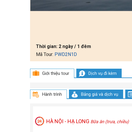
Thời gian:
2 ngày / 1 đêm
Mã Tour:
PWD2N1D
Giới thiệu tour
Dịch vụ đi kèm
Hành trình
Bảng giá và dịch vụ
HÀ NỘI - HẠ LONG
Bữa ăn (trưa, chiều)