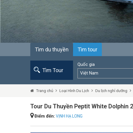
Tìm du thuyền
Tìm tour
Quốc gia
Tìm Tour
Việt Nam
Trang chủ
Loại Hình Du Lịch
Du lịch nghỉ dưỡng
Tour Du Thuyền Peptit White Dolphin 
Điểm đến:
VỊNH HẠ LONG