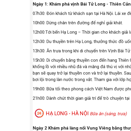
Ngày 1: Khám phá vịnh Bái Tử Long - Thiên Cản
07h30: Đón khách từ khách sạn tại Hà Nội. Lái xe
10h00: Dừng chân trên đường để nghỉ giải khát.
12h00:Tới bến Hạ Long – Thời gian cho khách giải 
12h30: Du thuyền trên Hạ Long, thưởng thức đồ uố
13h30: Ăn trưa trong khi di chuyển trên Vịnh Bái T
15h30: Di chuyển bằng thuyền con đến hang Thiên
khổng lồ với nhiều nhũ đá và măng đá thú vị với n
bạn sẽ quay trở lại thuyền con và trở lại thuyền. Sa
bơi lội trong làn nước trong vắt. Tham gia với lớp 
19h00: Bữa tối theo phong cách Việt Nam được phụ
21h00: Dành chút thời gian giải trí để trò chuyện t
HẠ LONG - HÀ NỘI
Bữa ăn (sáng, trưa)
Ngày 2 Khám phá làng nổi Vung Viêng bằng thuy