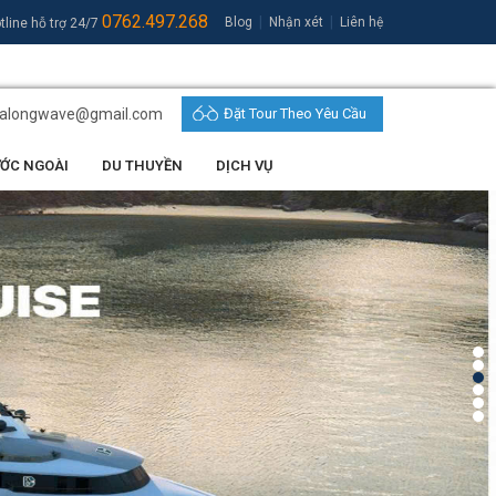
0762.497.268
|
|
Blog
Nhận xét
Liên hệ
tline hỗ trợ 24/7
halongwave@gmail.com
Đặt Tour Theo Yêu Cầu
ƯỚC NGOÀI
DU THUYỀN
DỊCH VỤ