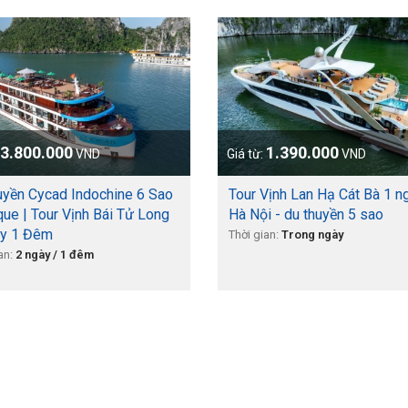
3.800.000
1.390.000
VND
Giá từ:
VND
uyền Cycad Indochine 6 Sao
Tour Vịnh Lan Hạ Cát Bà 1 n
que | Tour Vịnh Bái Tử Long
Hà Nội - du thuyền 5 sao
y 1 Đêm
Thời gian:
Trong ngày
an:
2 ngày / 1 đêm