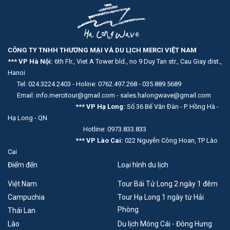
CÔNG TY TNHH THƯƠNG MẠI VÀ DU LỊCH MERCI VIỆT NAM
*** VP Hà Nội:
6th Flr., Viet A Tower bld., no 9 Duy Tan str., Cau Giay dist.,
Hanoi
Tel: 024.3224.2403 - Holine: 0762.497.268 - 035.889.5689
Email: info.mercitour@gmail.com - sales.halongwave@gmail.com
*** VP Hạ Long:
Số 36 Bế Văn Đàn - P. Hồng Hà -
Hạ Long - QN
Hotline: 0973.833.833
*** VP Lào Cai:
022 Nguyễn Công Hoan, TP Lào
Cai
Điểm đến
Loại hình du lịch
Việt Nam
Tour Bái Tử Long 2 ngày 1 đêm
Campuchia
Tour Hạ Long 1 ngày từ Hải
Phòng
Thái Lan
Lào
Du lịch Móng Cái - Đông Hưng