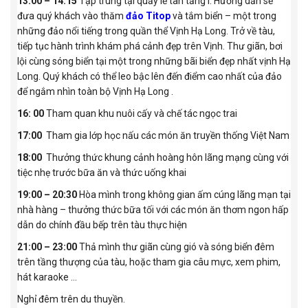
13:00 – 14:15
Tập trung tại quầy lễ tân tầng I. Hướng dẫn sẽ
đưa quý khách vào thăm
đảo Titop
và tắm biển – một trong
những đảo nổi tiếng trong quần thể Vịnh Hạ Long. Trở về tàu,
tiếp tục hành trình khám phá cảnh đẹp trên Vịnh. Thư giãn, bơi
lội cùng sóng biển tại một trong những bãi biển đẹp nhất vịnh Hạ
Long. Quý khách có thể leo bậc lên đến điểm cao nhất của đảo
để ngắm nhìn toàn bộ Vịnh Hạ Long .
16: 00
Tham quan khu nuôi cấy và chế tác ngọc trai
17:00
Tham gia lớp học nấu các món ăn truyền thống Việt Nam
18:00
Thưởng thức khung cảnh hoàng hôn lãng mạng cùng với
tiệc nhẹ trước bữa ăn và thức uống khai
19:00 – 20:30
Hòa mình trong không gian ấm cúng lãng mạn tại
nhà hàng – thưởng thức bữa tối với các món ăn thơm ngon hấp
dẫn do chính đầu bếp trên tàu thực hiện
21:00 – 23:00
Thả mình thư giãn cùng gió và sóng biển đêm
trên tầng thượng của tàu, hoặc tham gia câu mực, xem phim,
hát karaoke …
Nghỉ đêm trên du thuyền.