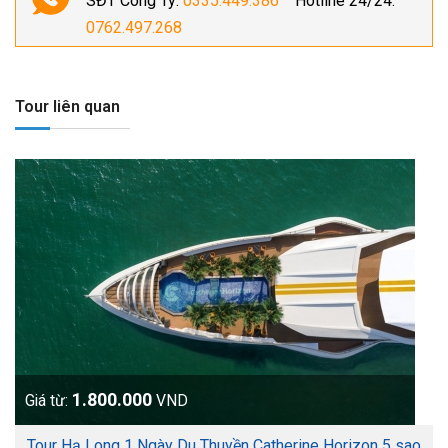
SĐT Công Ty:
0335.449.386
Hotline 24/24:
0762.497.268
Tour liên quan
1.800.000
Giá từ:
VND
Tour Hạ Long 1 Ngày Du Thuyền Catherine Horizon 5 sao