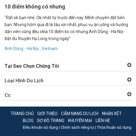
10 điểm không có nhưng
C
"Rất ok bạn nhé. Ok nhất từ trước đến nay. Mình chuyên đặt bên
""
bạn. Nhưng hôm qua đi là tàu xịn nhất, phục vụ ăn uống và hướng
vọ
dẫn viên cũng đều okla.10 điểm ko có nhưng.Anh Dũng - Hà Nội -
ch
Đặt du thuyền Hạ Long trong ngày"
Ch
Anh Dũng - Hà Nội , Vietnam
Tại Sao Chọn Chúng Tôi
Loại Hình Du Lịch
Cc
TRANG CHỦ
GIỚI THIỆU
CẨM NANG DU LỊCH
NHẬN XÉT
BLOG
SƠ ĐỒ TRANG
KHUYẾN MẠI
LIÊN HỆ
Điều khoản sử dụng |
Chính sách riêng tư |
Thỏa thuận sử dụng