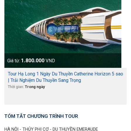
1.800.000
Giá từ:
VND
Tour Hạ Long 1 Ngày Du Thuyền Catherine Horizon 5 sao
| Trải Nghiệm Du Thuyền Sang Trọng
Thời gian:
Trong ngày
TÓM TẮT CHƯƠNG TRÌNH TOUR
HÀ NỘI - THỦY PHI CƠ - DU THUYỀN EMERAUDE