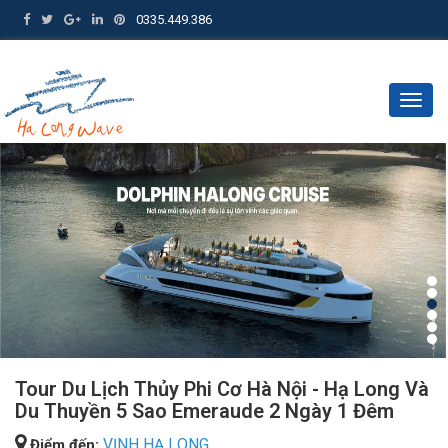
0335.449.386
Togg
navig
Tour Du Lịch Thủy Phi Cơ Hà Nội - Hạ Long Và
Du Thuyền 5 Sao Emeraude 2 Ngày 1 Đêm
VỊNH HẠ LONG
Điểm đến: