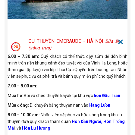
DU THUYỀN EMERAUDE - HÀ NỘI
Bữa ăn
(sáng, trưa)
6.00 – 7.30 am:
Quý khách có thể thức dậy sớm để đón bình
minh trên nền khung cảnh đẹp tuyệt vời của Vịnh Hạ Long; hoặc
tham gia tập luyện với lớp Thái Cực Quyền trên boong tàu. Nhân
viên sẽ phục vụ cà phê, trà và bánh quy miễn phí cho quý khách.
7.00 – 8.00 am:
Mùa hè
: Bơi và chèo thuyền kayak tại khu vực
hòn Đầu Trâu
Mùa đông:
Di chuyển bằng thuyền nan vào
Hang Luồn
8.00 – 10.00 am:
Nhân viên sẽ phục vụ bữa sáng trong khi du
thuyền đưa quý khách tham quan
Hòn Đầu Người, Hòn Trống
Má
i, và
Hòn Lư Hương