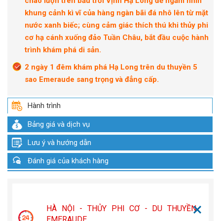
chao lượn trên bầu trời Vịnh Hạ Long để ngắm nhìn
khung cảnh kì vĩ của hàng ngàn bãi đá nhô lên từ mặt
nước xanh biếc; cùng cảm giác thích thú khi thủy phi
cơ hạ cánh xuống đảo Tuần Châu, bắt đầu cuộc hành
trình khám phá di sản.
2 ngày 1 đêm khám phá Hạ Long trên du thuyền 5
sao Emeraude sang trọng và đẳng cấp.
Hành trình
Bảng giá và dịch vụ
Lưu ý và hướng dẫn
Đánh giá của khách hàng
HÀ NỘI - THỦY PHI CƠ - DU THUYỀN
EMERAUDE