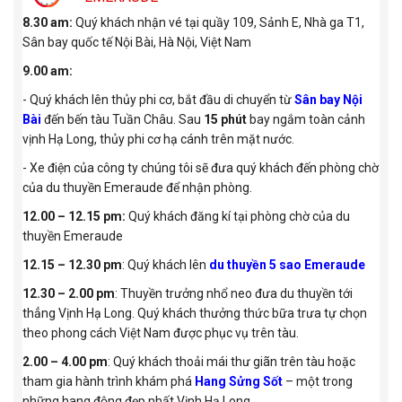
8.30 am:
Quý khách nhận vé tại quầy 109, Sảnh E, Nhà ga T1,
Sân bay quốc tế Nội Bài, Hà Nội, Việt Nam
9.00 am:
- Quý khách lên thủy phi cơ, bắt đầu di chuyển từ
Sân bay Nội
Bài
đến bến tàu Tuần Châu. Sau
15 phút
bay ngắm toàn cảnh
vịnh Hạ Long, thủy phi cơ hạ cánh trên mặt nước.
- Xe điện của công ty chúng tôi sẽ đưa quý khách đến phòng chờ
của du thuyền Emeraude để nhận phòng.
12.00 – 12.15 pm:
Quý khách đăng kí tại phòng chờ của du
thuyền Emeraude
12.15 – 12.30 pm
: Quý khách lên
du thuyền 5 sao Emeraude
12.30 – 2.00 pm
: Thuyền trưởng nhổ neo đưa du thuyền tới
thẳng Vịnh Hạ Long. Quý khách thưởng thức bữa trưa tự chọn
theo phong cách Việt Nam được phục vụ trên tàu.
2.00 – 4.00 pm
: Quý khách thoải mái thư giãn trên tàu hoặc
tham gia hành trình khám phá
Hang Sửng Sốt
– một trong
những hang động đẹp nhất Vịnh Hạ Long