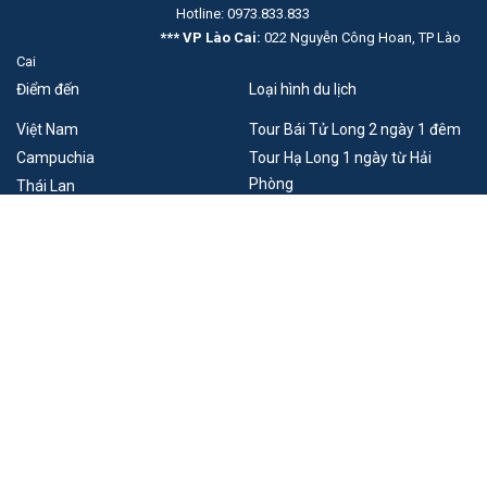
Hotline: 0973.833.833
*** VP Lào Cai:
022 Nguyễn Công Hoan, TP Lào
Cai
Điểm đến
Loại hình du lịch
Việt Nam
Tour Bái Tử Long 2 ngày 1 đêm
Campuchia
Tour Hạ Long 1 ngày từ Hải
Phòng
Thái Lan
Lào
Du lịch Móng Cái - Đông Hưng
Trung Quốc
Singapore
Pháp
Combo du thuyền khách sạn Hạ
Long
Xem thêm
Tour du lịch Đông Tây Bắc
Thuê thuyền Hạ Long
Xem thêm
Du lịch trong nước
Du lịch nước ngoài