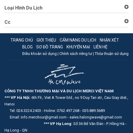
Loại Hình Du Lịch
Cc
TRANG CHỦ
GIỚI THIỆU
CẨM NANG DU LỊCH
NHẬN XÉT
BLOG
SƠ ĐỒ TRANG
KHUYẾN MẠI
LIÊN HỆ
Điều khoản sử dụng |
Chính sách riêng tư |
Thỏa thuận sử dụng
CÔNG TY TNHH THƯƠNG MẠI VÀ DU LỊCH MERCI VIỆT NAM
*** VP Hà Nội:
6th Flr., Viet A Tower bld., no 9 Duy Tan str., Cau Giay dist.,
Hanoi
Tel: 024.3224.2403 - Holine: 0762.497.268 - 035.889.5689
Email: info.mercitour@gmail.com - sales.halongwave@gmail.com
*** VP Hạ Long:
Số 36 Bế Văn Đàn - P. Hồng Hà -
Hạ Long - QN