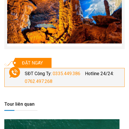
ĐẶT NGAY
SĐT Công Ty:
0335.449.386
Hotline 24/24:
0762.497.268
Tour liên quan