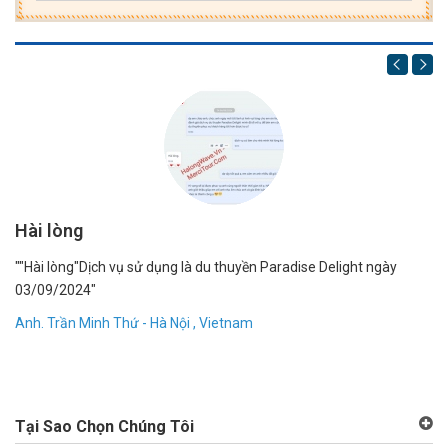
Hài lòng
1
""Hài lòng"Dịch vụ sử dụng là du thuyền Paradise Delight ngày
"R
03/09/2024"
bạ
dẫ
Anh. Trần Minh Thứ - Hà Nội , Vietnam
Đặ
An
Tại Sao Chọn Chúng Tôi