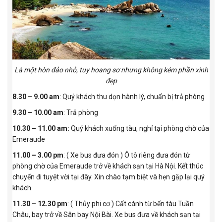
Là một hòn đảo nhỏ, tuy hoang sơ nhưng không kém phần xinh
đẹp
8.30 – 9.00 am
: Quý khách thu dọn hành lý, chuẩn bị trả phòng
9.30 – 10.00 am
: Trả phòng
10.30 – 11.00 am:
Quý khách xuống tàu, nghỉ tại phòng chờ của
Emeraude
11.00 – 3.00 pm
: ( Xe bus đưa đón ) Ô tô riêng đưa đón từ
phòng chờ của Emeraude trở về khách sạn tại Hà Nội. Kết thúc
chuyến đi tuyệt vời tại đây. Xin chào tạm biệt và hẹn gặp lại quý
khách.
11.30 – 12.30 pm
: ( Thủy phi cơ ) Cất cánh từ bến tàu Tuần
Châu, bay trở về Sân bay Nội Bài. Xe bus đưa về khách sạn tại