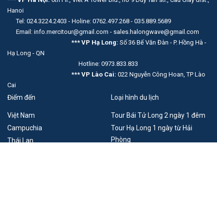
Hanoi
Tel: 024.3224.2403 - Holine: 0762.497.268 - 035.889.5689
Email: info.mercitour@gmail.com - sales.halongwave@gmail.com
*** VP Hạ Long:
Số 36 Bế Văn Đàn - P. Hồng Hà -
Hạ Long - QN
Hotline: 0973.833.833
*** VP Lào Cai:
022 Nguyễn Công Hoan, TP Lào
Cai
Điểm đến
Loại hình du lịch
Việt Nam
Tour Bái Tử Long 2 ngày 1 đêm
Campuchia
Tour Hạ Long 1 ngày từ Hải
Phòng
Thái Lan
Lào
Du lịch Móng Cái - Đông Hưng
Trung Quốc
Singapore
Pháp
Combo du thuyền khách sạn Hạ
Long
Xem thêm
Tour du lịch Đông Tây Bắc
Thuê thuyền Hạ Long