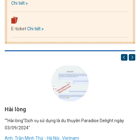
Chi tiết
E-ticket
Chi tiết
Hài lòng
1
""Hài lòng"Dịch vụ sử dụng là du thuyền Paradise Delight ngày
"R
03/09/2024"
bạ
dẫ
Anh. Trần Minh Thứ - Hà Nội , Vietnam