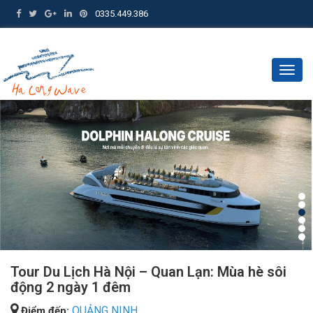
0335.449.386
Togg
navig
Tour Du Lịch Hà Nội – Quan Lạn: Mùa hè sôi
động 2 ngày 1 đêm
QUẢNG NINH
Điểm đến: