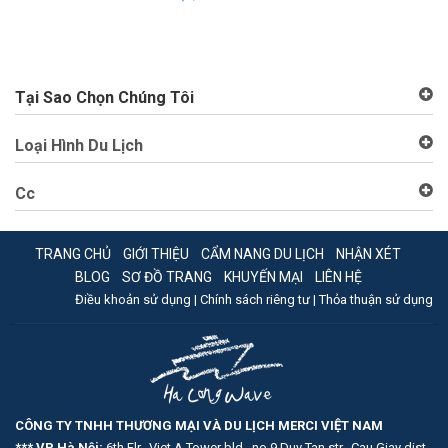
Đặ
An
Tại Sao Chọn Chúng Tôi
Loại Hình Du Lịch
Cc
TRANG CHỦ
GIỚI THIỆU
CẨM NANG DU LỊCH
NHẬN XÉT
BLOG
SƠ ĐỒ TRANG
KHUYẾN MẠI
LIÊN HỆ
Điều khoản sử dụng |
Chính sách riêng tư |
Thỏa thuận sử dụng
CÔNG TY TNHH THƯƠNG MẠI VÀ DU LỊCH MERCI VIỆT NAM
*** VP Hà Nội:
6th Flr., Viet A Tower bld., no 9 Duy Tan str., Cau Giay dist.,