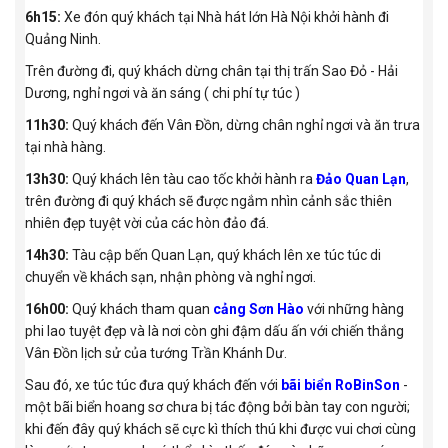
6h15:
Xe đón quý khách tại Nhà hát lớn Hà Nội khởi hành đi
Quảng Ninh.
Trên đường đi, quý khách dừng chân tại thị trấn Sao Đỏ - Hải
Dương, nghỉ ngơi và ăn sáng ( chi phí tự túc )
11h30:
Quý khách đến Vân Đồn, dừng chân nghỉ ngơi và ăn trưa
tại nhà hàng.
13h30:
Quý khách lên tàu cao tốc khởi hành ra
Đảo Quan Lạn
,
trên đường đi quý khách sẽ được ngắm nhìn cảnh sắc thiên
nhiên đẹp tuyệt vời của các hòn đảo đá.
14h30:
Tàu cập bến Quan Lạn, quý khách lên xe túc túc di
chuyển về khách sạn, nhận phòng và nghỉ ngơi.
16h00:
Quý khách tham quan
cảng Sơn Hào
với những hàng
phi lao tuyệt đẹp và là nơi còn ghi đậm dấu ấn với chiến thắng
Vân Đồn lịch sử của tướng Trần Khánh Dư.
Sau đó, xe túc túc đưa quý khách đến với
bãi biển RoBinSon
-
một bãi biển hoang sơ chưa bị tác động bởi bàn tay con người;
khi đến đây quý khách sẽ cực kì thích thú khi được vui chơi cùng