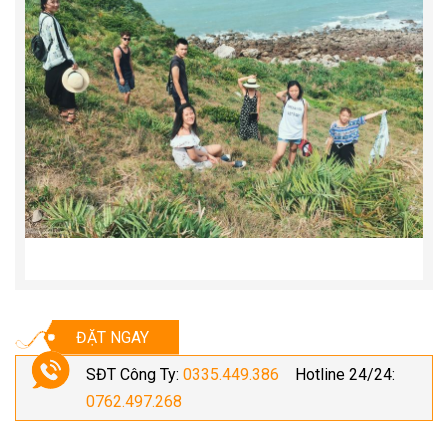
ĐẶT NGAY
SĐT Công Ty:
0335.449.386
Hotline 24/24:
0762.497.268