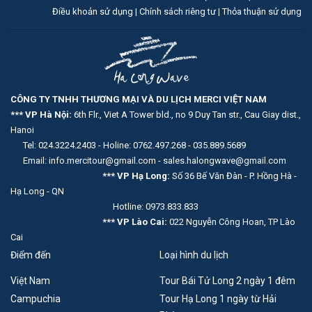
Điều khoản sử dụng |
Chính sách riêng tư |
Thỏa thuận sử dụng
CÔNG TY TNHH THƯƠNG MẠI VÀ DU LỊCH MERCI VIỆT NAM
*** VP Hà Nội:
6th Flr., Viet A Tower bld., no 9 Duy Tan str., Cau Giay dist.,
Hanoi
Tel: 024.3224.2403 - Holine: 0762.497.268 - 035.889.5689
Email: info.mercitour@gmail.com - sales.halongwave@gmail.com
*** VP Hạ Long:
Số 36 Bế Văn Đàn - P. Hồng Hà -
Hạ Long - QN
Hotline: 0973.833.833
*** VP Lào Cai:
022 Nguyễn Công Hoan, TP Lào
Cai
Điểm đến
Loại hình du lịch
Việt Nam
Tour Bái Tử Long 2 ngày 1 đêm
Campuchia
Tour Hạ Long 1 ngày từ Hải