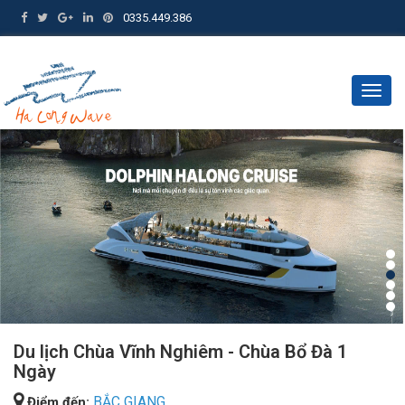
0335.449.386
Togg
navig
Du lịch Chùa Vĩnh Nghiêm - Chùa Bổ Đà 1
Ngày
BẮC GIANG
Điểm đến: