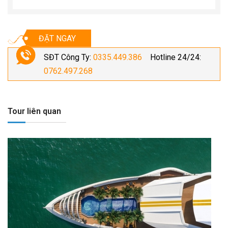
ĐẶT NGAY
SĐT Công Ty:
0335.449.386
Hotline 24/24:
0762.497.268
Tour liên quan