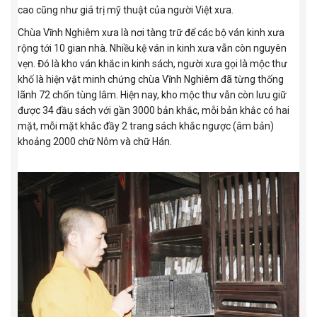
cao cũng như giá trị mỹ thuật của người Việt xưa.
Chùa Vĩnh Nghiêm xưa là nơi tàng trữ để các bộ ván kinh xưa
rộng tới 10 gian nhà. Nhiều kệ ván in kinh xưa vẫn còn nguyên
vẹn. Đó là kho ván khắc in kinh sách, người xưa gọi là mộc thư
khố là hiện vật minh chứng chùa Vĩnh Nghiêm đã từng thống
lãnh 72 chốn tùng lâm. Hiện nay, kho mộc thư vẫn còn lưu giữ
được 34 đầu sách với gần 3000 bản khắc, mỗi bản khắc có hai
mặt, mỗi mặt khắc đầy 2 trang sách khắc ngược (âm bản)
khoảng 2000 chữ Nôm và chữ Hán.