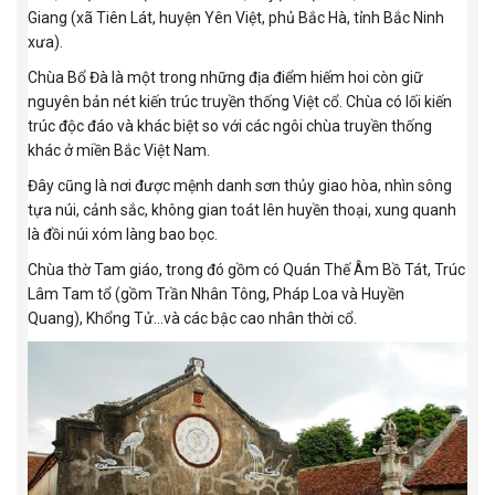
Giang (xã Tiên Lát, huyện Yên Việt, phủ Bắc Hà, tỉnh Bắc Ninh
xưa).
Chùa Bổ Đà là một trong những địa điểm hiếm hoi còn giữ
nguyên bản nét kiến trúc truyền thống Việt cổ. Chùa có lối kiến
trúc độc đáo và khác biệt so với các ngôi chùa truyền thống
khác ở miền Bắc Việt Nam.
Đây cũng là nơi được mệnh danh sơn thủy giao hòa, nhìn sông
tựa núi, cảnh sắc, không gian toát lên huyền thoại, xung quanh
là đồi núi xóm làng bao bọc.
Chùa thờ Tam giáo, trong đó gồm có Quán Thế Âm Bồ Tát, Trúc
Lâm Tam tổ (gồm Trần Nhân Tông, Pháp Loa và Huyền
Quang), Khổng Tử...và các bậc cao nhân thời cổ.