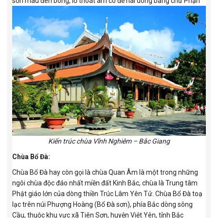
sơn màu đen bóng, lỗ thoát âm có đề hai dòng bằng chữ Phạn
Kiến trúc chùa Vĩnh Nghiêm – Bắc Giang
Chùa Bổ Đà:
Chùa Bổ Đà hay còn gọi là chùa Quan Âm là một trong những
ngôi chùa độc đáo nhất miền đất Kinh Bắc, chùa là Trung tâm
Phật giáo lớn của dòng thiền Trúc Lâm Yên Tử. Chùa Bổ Đà toạ
lạc trên núi Phượng Hoàng (Bổ Đà sơn), phía Bắc dòng sông
Cầu, thuộc khu vực xã Tiên Sơn, huyện Việt Yên, tỉnh Bắc