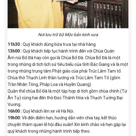
Nơi lưu trữ bộ Mộc bản kinh xưa
11h30 :
Quý khách dùng bữa trưa tại nhà hàng.
13h00 :
Quý khách tiếp tục hành trình đến với Chùa Quán
Âm núi Bổ Đà hay còn gọi là Chùa Bổ Đà. Chùa Bổ Đà là một
trong những di tích lịch sử tiêu biểu của tỉnh Bắc Giang và là một
trong những trung tâm Phật giáo của phái Trúc Lâm Tam tổ.
Chùa thờ Thạch Linh thần tướng và Trúc Lâm Tam Tổ (gồm
Trần Nhân Tông, Pháp Loa và Huyền Quang).
Quần thể chùa Bổ Đà là một tập hợp di tích gồm chùa chính (Tứ
Ân Tự) cùng hai đền thờ Đức Thánh Hóa và Thạch Tướng Đại
Vương.
16h00 :
Quý khách lên xe về Hà Nội.
19h00:
Về đến điểm hẹn, hướng dẫn viên chia tay, kết thúc
chuyến thăm quan lễ hội đầu xuân! Xin kính chào và hẹn gặp lại
quý khách trong những hành trình tiếp theo.