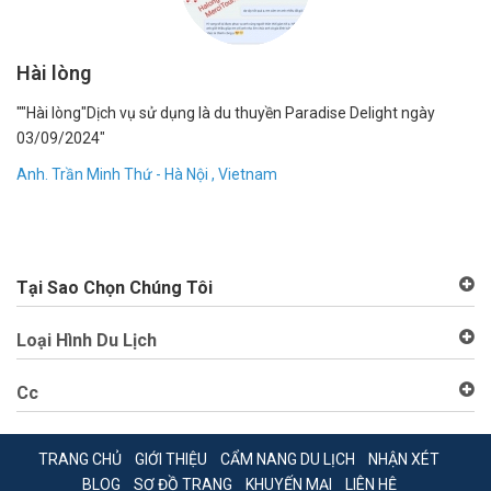
Hài lòng
1
""Hài lòng"Dịch vụ sử dụng là du thuyền Paradise Delight ngày
"R
03/09/2024"
bạ
dẫ
Anh. Trần Minh Thứ - Hà Nội , Vietnam
Đặ
An
Tại Sao Chọn Chúng Tôi
Loại Hình Du Lịch
Cc
TRANG CHỦ
GIỚI THIỆU
CẨM NANG DU LỊCH
NHẬN XÉT
BLOG
SƠ ĐỒ TRANG
KHUYẾN MẠI
LIÊN HỆ