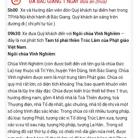
ĐÀ BẮC GIANG 1 NGÀY
Bữa ăn (trưa)
5h00
: Xe và Hướng dẫn viên đón Quý khách tại điểm hẹn trong
TP.Hà Nội khởi hành đi Bắc Giang. Quý khách ăn sáng trên
đường đi ( chi phí tự túc )
09h30:
Xe đưa Quý khách đến với
Ngôi chùa Vĩnh Nghiêm
–
đây là nơi phát tích
Tam tổ phái thiền Trúc Lâm của Phật giáo
Việt Nam.
Ngôi chùa Vĩnh Nghiêm
:
Chùa Vĩnh Nghiêm (còn được biết đến với tên gọi là chùa Đức
La) nay thuộc xã Trí Yên, huyện Yên Dũng, tỉnh Bắc
Giang. Chùa
Vĩnh nghiêm được xem là một trung tâm Phật giáo. Chùa có
quy mô rất lớn, có diện tích khoảng 1ha, bao quanh khuôn viên
chùa là lũy tre dày đặc. Chùa được kiến trúc thiết kế theo 1 trục,
hướng đông nam, gồm 4 khối nhà là Toà Thiên đường, toà
Thượng điện, nhà Tổ đệ nhất, gác chuông, nhà tổ đệ nhị và một
số công trình đặc sắc khác. Trong chùa có rất nhiều tượng pháp,
đủ loại: tượng Phật, tượng các vị Tổ dòng Trúc Lâm xưa, tượng
các vị sư tổ sau này, tượng Hộ pháp, tượng La Hán…Trong số
những đồ vật thờ tự ở đây, có chiếc mõ dài gần nửa mét, được