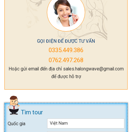
GỌI ĐIỆN ĐỂ ĐƯỢC TƯ VẤN
0335.449.386
0762.497.268
Hoặc gửi email đến địa chỉ sales.halongwave@gmail.com
để được hỗ trợ
Tìm tour
Việt Nam
Quốc gia