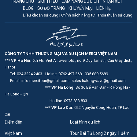
TRANG CHỦ
GIỚI THIỆU
CẨM NANG DU LỊCH
NHẬN XÉT
BLOG
SƠ ĐỒ TRANG
KHUYẾN MẠI
LIÊN HỆ
Điều khoản sử dụng |
Chính sách riêng tư |
Thỏa thuận sử dụng
CÔNG TY TNHH THƯƠNG MẠI VÀ DU LỊCH MERCI VIỆT NAM
*** VP Hà Nội:
6th Flr., Viet A Tower bld., no 9 Duy Tan str., Cau Giay dist.,
Hanoi
Tel: 024.3224.2403 - Holine: 0762.497.268 - 035.889.5689
Email: info.mercitour@gmail.com - sales.halongwave@gmail.com
*** VP Hạ Long:
Số 36 Bế Văn Đàn - P. Hồng Hà -
Hạ Long - QN
Hotline: 0973.833.833
*** VP Lào Cai:
022 Nguyễn Công Hoan, TP Lào
Cai
Điểm đến
Loại hình du lịch
Việt Nam
Tour Bái Tử Long 2 ngày 1 đêm