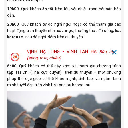
19h00:
Quý khách
ăn tối
trên tàu với nhiều món hải sản hấp
dẫn.
20h00:
Quý khách tự do nghỉ ngơi hoặc có thể tham gia các
hoạt động trên thuyền như:
câu
mực
, thưởng thức đồ uống,
hát
karaoke
…sau đó nghỉ đêm trên du thuyền.
VỊNH HẠ LONG - VỊNH LAN HẠ
Bữa ăn
(sáng, trưa, chiều)
6h00:
Quý khách có thể dậy sớm và tham gia chương trình
tập Tai Chi
(Thái cực quyền) trên du thuyền – một phương
pháp thể dục giúp cơ thể khỏe mạnh, tỉnh táo; và ngắm bình
minh tuyệt đẹp trên vịnh Hạ Long tại boong tàu.