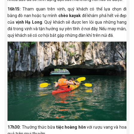
16h15:
Tham quan trên vịnh, quý khách có thể lựa chọn đi
bằng đò nan hoặc tự mình
chèo kayak
để khám phá hết vẻ đẹp
của
vịnh Hạ Long
. Quý khách sẽ được len lỏi qua những hang
đá trong vịnh và tận hưởng sự yên tĩnh ở nơi đây. Nếu may mắn,
quý khách sẽ có cơ hội bắt
gặp những đàn khỉ trên núi đá.
17h30:
Thưởng thức bữa
tiệc hoàng hôn
với rượu vang và hoa
quả trên mui thuyền