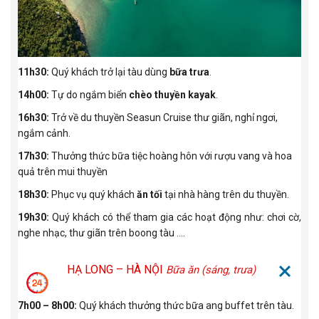
11h30:
Quý khách trở lại tàu dùng
bữa trưa
.
14h00:
Tự do ngắm biển
chèo thuyền kayak
.
16h30:
Trở về du thuyền Seasun Cruise thư giãn, nghỉ ngơi,
ngắm cảnh.
17h30:
Thưởng thức bữa tiệc hoàng hôn với rượu vang và hoa
quả trên mui thuyền
18h30:
Phục vụ quý khách
ăn tối
tại nhà hàng trên du thuyền.
19h30:
Quý khách có thể tham gia các hoạt động như: chơi cờ,
nghe nhạc, thư giãn trên boong tàu ….
HẠ LONG – HÀ NỘI
Bữa ăn (sáng, trưa)
7h00 – 8h00:
Quý khách thưởng thức bữa ang buffet trên tàu.