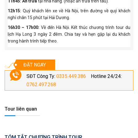
11h45:
Ăn trưa
tại nhà hàng. (hoặc ăn trưa trên tàu).
12h15:
Quý khách lên xe về Hà Nội, trên đường về quý khách
nghỉ chân 15 phút tại Hải Dương.
16h30 – 17h00:
Về đến Hà Nội. Kết thúc chương trình tour du
lịch Hạ Long 3 ngày 2 đêm. Chia tay và hẹn gặp lại du khách
trong hành trình tiếp theo.
ĐẶT NGAY
SĐT Công Ty:
0335.449.386
Hotline 24/24:
0762.497.268
Tour liên quan
TÓM TẮT CHƯƠNG TRÌNH TOUR