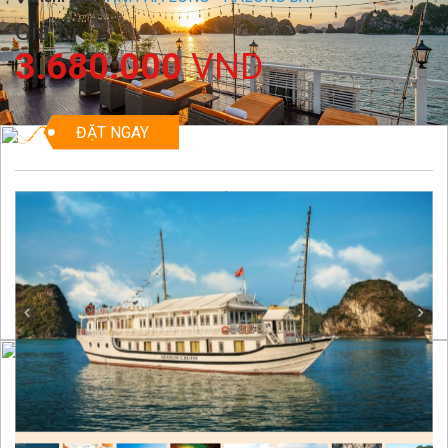
Giá từ
3.680.000
VND
ĐẶT NGAY