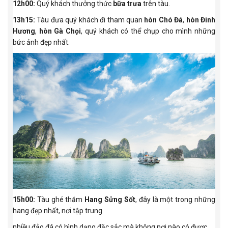
12h00:
Quý khách thưởng thức
bữa trưa
trên tàu.
13h15:
Tàu đưa quý khách đi tham quan
hòn Chó Đá
,
hòn Đinh
Hương
,
hòn Gà Chọi
, quý khách có thể chụp cho mình những
bức ảnh đẹp nhất.
15h00:
Tàu ghé thăm
Hang Sửng Sốt
, đây là một trong những
hang đẹp nhất, nơi tập trung
nhiều đảo đá có hình dạng đặc sắc mà không nơi nào có được.