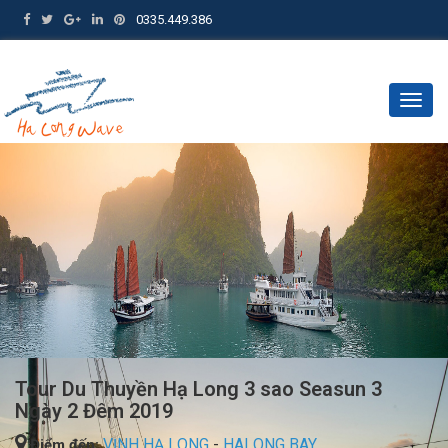
0335.449.386
Togg
navig
Tour Du Thuyền Hạ Long 3 sao Seasun 3
Ngày 2 Đêm 2019
VỊNH HẠ LONG
-
HALONG BAY
Điểm đến: