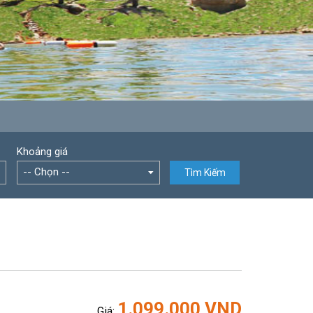
Khoảng giá
-- Chọn --
Tìm Kiếm
1.099.000
VND
Giá: