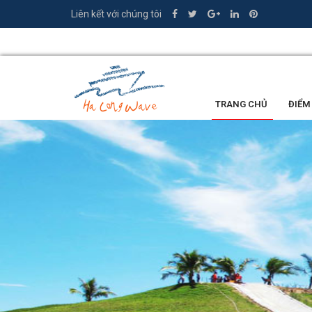
Liên kết với chúng tôi
0335.449.386
TRANG CHỦ
ĐIỂM
LỜI KHEN