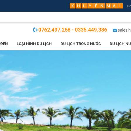
Ho
0762.497.268 - 0335.449.386
sales.
 ĐẾN
LOẠI HÌNH DU LỊCH
DU LỊCH TRONG NƯỚC
DU LỊCH N