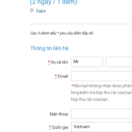
(2 ngày / 1 đêm)
Sapa
Các ô đánh dấu
*
yêu cầu điền đầy đủ
Thông tin liên hệ
Mr.
*
Họ và tên
*
Email
*
Nếu bạn không nhận được phản hồ
lòng kiểm tra hộp thư rác của bạ
hộp thư rác của bạn..
Điện thoại
Vietnam
*
Quốc gia