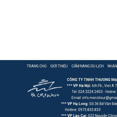
TRANG CHỦ
GIỚI THIỆU
CẨM NANG DU LỊCH
NHẬN
CÔNG TY TNHH THƯƠNG MẠI 
*** VP Hà Nội:
6th Flr., Viet A 
Tel: 024.3224.2403 - Holine:
Email: info.mercitour@gmai
*** VP Hạ Long:
Số 36 Bế Văn Đàn
Hotline: 0973.833.833
*** VP Lào Cai:
022 Nguyễn Công 