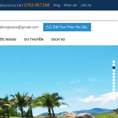
0762.497.268
|
|
Blog
Nhận xét
Liên hệ
tline hỗ trợ 24/7
halongwave@gmail.com
Đặt Tour Theo Yêu Cầu
ƯỚC NGOÀI
DU THUYỀN
DỊCH VỤ