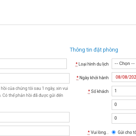
Thông tin đặt phòng
-- Chọn --
*
Loại hình du lịch
*
Ngày khởi hành
i của chúng tôi sau 1 ngày, xin vui
1
*
Số khách
n. Có thể phản hồi đã được gửi đến
0
0
*
Vui lòng...
Gửi cho tô