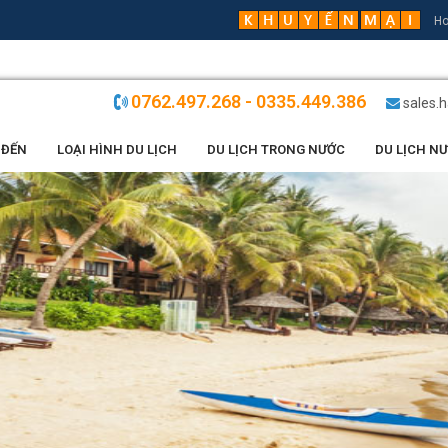
Ho
0762.497.268 - 0335.449.386
sales.
 ĐẾN
LOẠI HÌNH DU LỊCH
DU LỊCH TRONG NƯỚC
DU LỊCH N