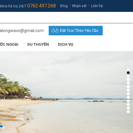
0762.497.268
|
|
Blog
Nhận xét
Liên hệ
tline hỗ trợ 24/7
halongwave@gmail.com
Đặt Tour Theo Yêu Cầu
ƯỚC NGOÀI
DU THUYỀN
DỊCH VỤ