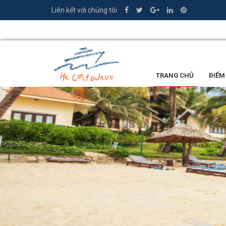
Liên kết với chúng tôi
0335.449.386
TRANG CHỦ
ĐIỂM
LỜI KHEN