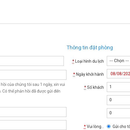
Thông tin đặt phòng
-- Chọn --
*
Loại hình du lịch
*
Ngày khởi hành
i của chúng tôi sau 1 ngày, xin vui
1
*
Số khách
n. Có thể phản hồi đã được gửi đến
0
0
*
Vui lòng...
Gửi cho tô