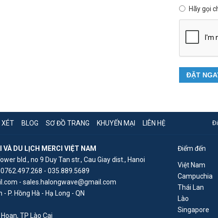
Hãy gọi c
ĐẶT NGA
 XÉT
BLOG
SƠ ĐỒ TRANG
KHUYẾN MẠI
LIÊN HỆ
Đ
VÀ DU LỊCH MERCI VIỆT NAM
Điểm đến
Tower bld., no 9 Duy Tan str., Cau Giay dist., Hanoi
Việt Nam
 0762.497.268 - 035.889.5689
Campuchia
l.com - sales.halongwave@gmail.com
Thái Lan
 - P. Hồng Hà - Hạ Long - QN
Lào
Singapore
Hoan, TP Lào Cai