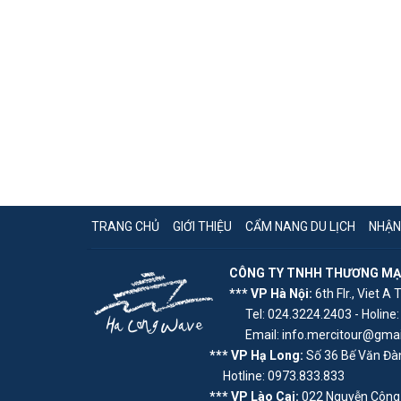
TRANG CHỦ
GIỚI THIỆU
CẨM NANG DU LỊCH
NHẬN
CÔNG TY TNHH THƯƠNG MẠI 
*** VP Hà Nội:
6th Flr., Viet A 
Tel: 024.3224.2403 - Holine:
Email: info.mercitour@gmai
*** VP Hạ Long:
Số 36 Bế Văn Đàn
Hotline: 0973.833.833
*** VP Lào Cai:
022 Nguyễn Công 