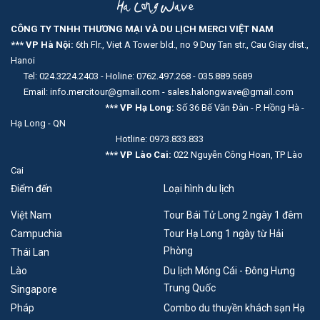
CÔNG TY TNHH THƯƠNG MẠI VÀ DU LỊCH MERCI VIỆT NAM
*** VP Hà Nội:
6th Flr., Viet A Tower bld., no 9 Duy Tan str., Cau Giay dist.,
Hanoi
Tel: 024.3224.2403 - Holine: 0762.497.268 - 035.889.5689
Email: info.mercitour@gmail.com - sales.halongwave@gmail.com
*** VP Hạ Long:
Số 36 Bế Văn Đàn - P. Hồng Hà -
Hạ Long - QN
Hotline: 0973.833.833
*** VP Lào Cai:
022 Nguyễn Công Hoan, TP Lào
Cai
Điểm đến
Loại hình du lịch
Việt Nam
Tour Bái Tử Long 2 ngày 1 đêm
Campuchia
Tour Hạ Long 1 ngày từ Hải
Phòng
Thái Lan
Lào
Du lịch Móng Cái - Đông Hưng
Trung Quốc
Singapore
Pháp
Combo du thuyền khách sạn Hạ