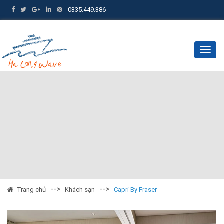
0335.449.386
Togg
navig
-->
-->
Trang chủ
Khách sạn
Capri By Fraser