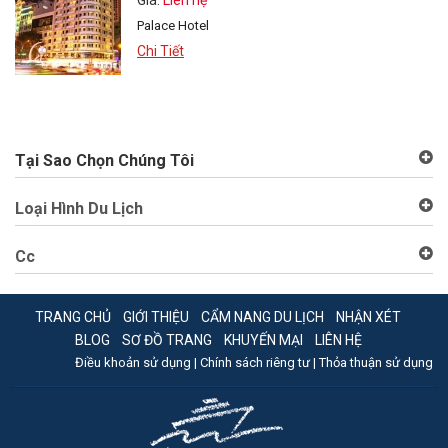
Giá:
Liên hệ
Palace Hotel
Chi Tiết
Tại Sao Chọn Chúng Tôi
Loại Hình Du Lịch
Cc
TRANG CHỦ
GIỚI THIỆU
CẨM NANG DU LỊCH
NHẬN XÉT
BLOG
SƠ ĐỒ TRANG
KHUYẾN MẠI
LIÊN HỆ
Điều khoản sử dụng |
Chính sách riêng tư |
Thỏa thuận sử dụng