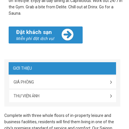
on’ lifestyle. Enjoy all day dining at Caprilicious. Work out 24/7 in
the Gym. Grab a bite from Delite. Chill out at Drinx. Go for a
Sauna.
Đặt khách sạn
Miễn phí đặt dịch vụ!
GIỚI THIỆU
GIÁ PHÒNG
THƯ VIỆN ẢNH
Complete with three whole floors of in-property leisure and
business facilities, residents will find them living in one of the
city's premiere standard of service and comfort. Our Saigon